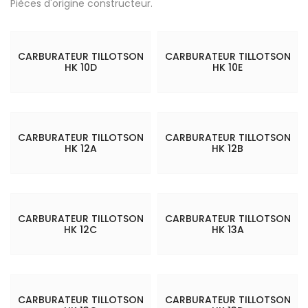
Pièces d'origine constructeur.
CARBURATEUR TILLOTSON
CARBURATEUR TILLOTSON
HK 10D
HK 10E
CARBURATEUR TILLOTSON
CARBURATEUR TILLOTSON
HK 12A
HK 12B
CARBURATEUR TILLOTSON
CARBURATEUR TILLOTSON
HK 12C
HK 13A
CARBURATEUR TILLOTSON
CARBURATEUR TILLOTSON