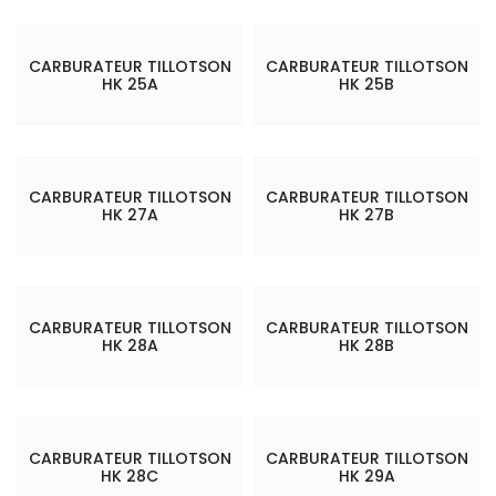
CARBURATEUR TILLOTSON
CARBURATEUR TILLOTSON
HK 25A
HK 25B
CARBURATEUR TILLOTSON
CARBURATEUR TILLOTSON
HK 27A
HK 27B
CARBURATEUR TILLOTSON
CARBURATEUR TILLOTSON
HK 28A
HK 28B
CARBURATEUR TILLOTSON
CARBURATEUR TILLOTSON
HK 28C
HK 29A