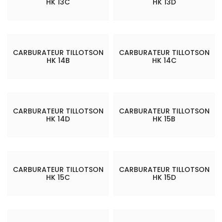
HK 13C
HK 13D
CARBURATEUR TILLOTSON
CARBURATEUR TILLOTSON
HK 14B
HK 14C
CARBURATEUR TILLOTSON
CARBURATEUR TILLOTSON
HK 14D
HK 15B
CARBURATEUR TILLOTSON
CARBURATEUR TILLOTSON
HK 15C
HK 15D