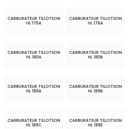
CARBURATEUR TILLOTSON
CARBURATEUR TILLOTSON
HL 175A
HL 176A
CARBURATEUR TILLOTSON
CARBURATEUR TILLOTSON
HL 180A
HL 180B
CARBURATEUR TILLOTSON
CARBURATEUR TILLOTSON
HL 189A
HL 189B
CARBURATEUR TILLOTSON
CARBURATEUR TILLOTSON
HL 189C
HL 189E