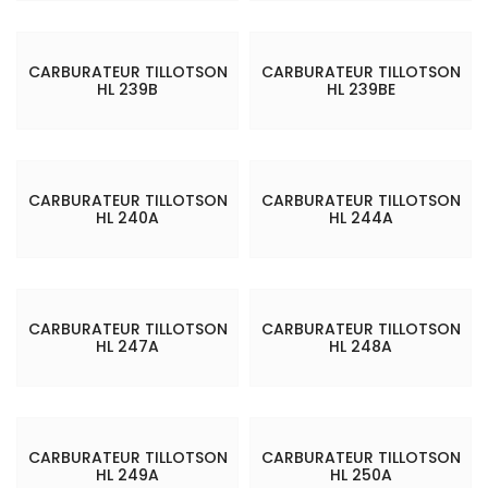
CARBURATEUR TILLOTSON
CARBURATEUR TILLOTSON
HL 239B
HL 239BE
CARBURATEUR TILLOTSON
CARBURATEUR TILLOTSON
HL 240A
HL 244A
CARBURATEUR TILLOTSON
CARBURATEUR TILLOTSON
HL 247A
HL 248A
CARBURATEUR TILLOTSON
CARBURATEUR TILLOTSON
HL 249A
HL 250A