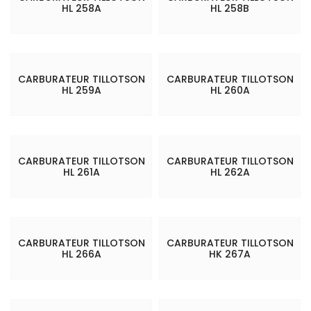
HL 258A
HL 258B
CARBURATEUR TILLOTSON
CARBURATEUR TILLOTSON
HL 259A
HL 260A
CARBURATEUR TILLOTSON
CARBURATEUR TILLOTSON
HL 261A
HL 262A
CARBURATEUR TILLOTSON
CARBURATEUR TILLOTSON
HL 266A
HK 267A