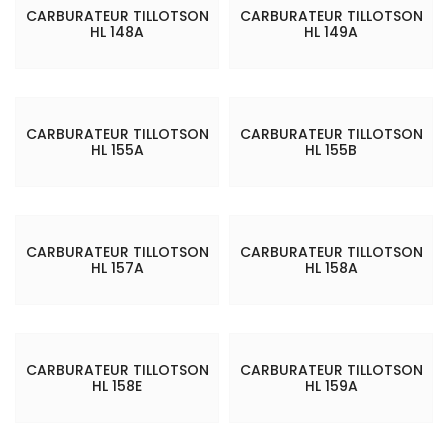
CARBURATEUR TILLOTSON
CARBURATEUR TILLOTSON
HL 148A
HL 149A
CARBURATEUR TILLOTSON
CARBURATEUR TILLOTSON
HL 155A
HL 155B
CARBURATEUR TILLOTSON
CARBURATEUR TILLOTSON
HL 157A
HL 158A
CARBURATEUR TILLOTSON
CARBURATEUR TILLOTSON
HL 158E
HL 159A