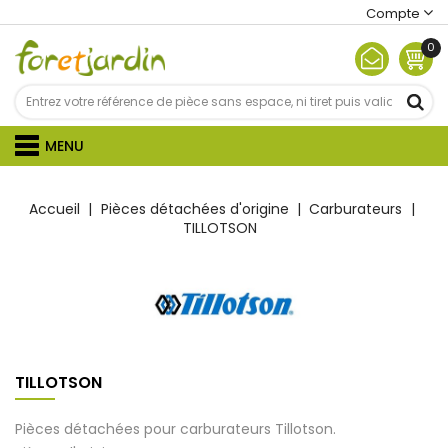
Compte
0
MENU
Accueil
Pièces détachées d'origine
Carburateurs
TILLOTSON
TILLOTSON
Pièces détachées pour carburateurs Tillotson.