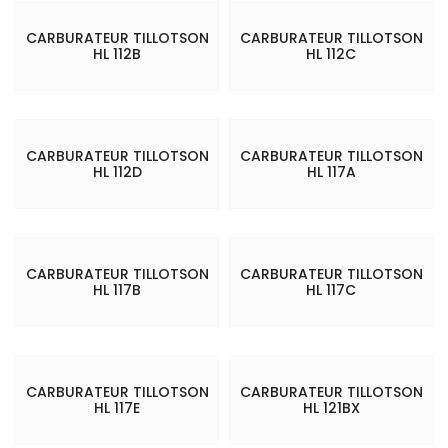
CARBURATEUR TILLOTSON
CARBURATEUR TILLOTSON
HL 112B
HL 112C
CARBURATEUR TILLOTSON
CARBURATEUR TILLOTSON
HL 112D
HL 117A
CARBURATEUR TILLOTSON
CARBURATEUR TILLOTSON
HL 117B
HL 117C
CARBURATEUR TILLOTSON
CARBURATEUR TILLOTSON
HL 117E
HL 121BX