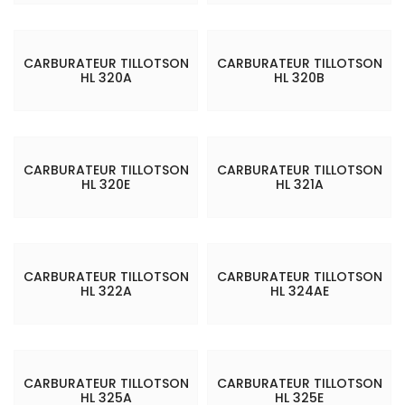
CARBURATEUR TILLOTSON
CARBURATEUR TILLOTSON
HL 320A
HL 320B
CARBURATEUR TILLOTSON
CARBURATEUR TILLOTSON
HL 320E
HL 321A
CARBURATEUR TILLOTSON
CARBURATEUR TILLOTSON
HL 322A
HL 324AE
CARBURATEUR TILLOTSON
CARBURATEUR TILLOTSON
HL 325A
HL 325E