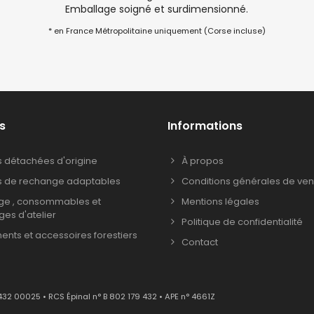
Emballage soigné et surdimensionné.
* en France Métropolitaine uniquement (Corse incluse)
s
Informations
s détachées d'origine
À propos
s de rechange adaptables
Conditions générales de ven
age , consommables et
Mentions légales
ages d'atelier
Politique de confidentialité
nts et accessoires forestiers
Contact
432 00025 • RCS Épinal n° B 802 179 432 • APE n° 4661Z