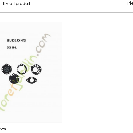
Tri
Il y a 1 produit.
nts