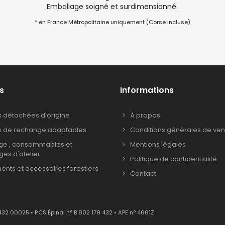
Emballage soigné et surdimensionné.
* en France Métropolitaine uniquement (Corse incluse)
s
Informations
s détachées d'origine
À propos
s de rechange adaptables
Conditions générales de ven
age , consommables et
Mentions légales
ages d'atelier
Politique de confidentialité
nts et accessoires forestiers
Contact
432 00025 • RCS Épinal n° B 802 179 432 • APE n° 4661Z