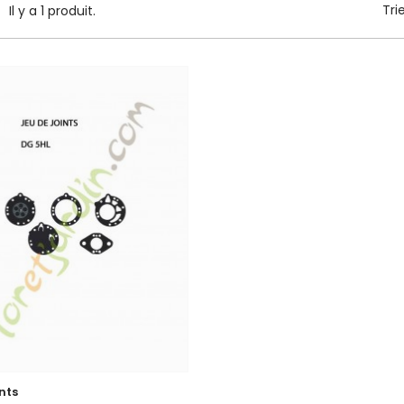
Tri
Il y a 1 produit.
nts