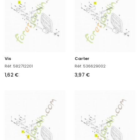
Vis
Carter
Réf. 582712201
Réf. 536629002
1,62 €
3,97 €