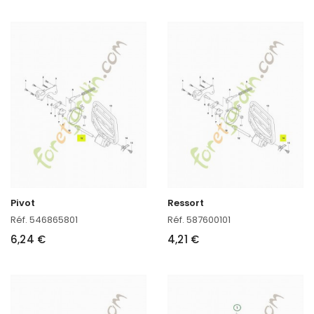
Pivot
Ressort
Réf. 546865801
Réf. 587600101
6,24 €
4,21 €