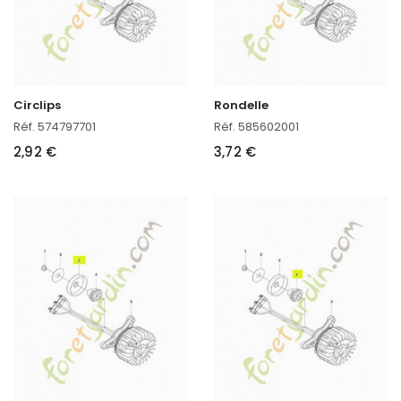
Circlips
Rondelle
Réf. 574797701
Réf. 585602001
2,92 €
3,72 €