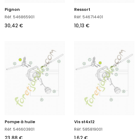
Pignon
Ressort
Réf. 546865901
Réf. 546714401
30,42 €
10,13 €
Pompe à huile
Vis st4x12
Réf. 546603801
Réf. 585819001
23,88 €
1,62 €