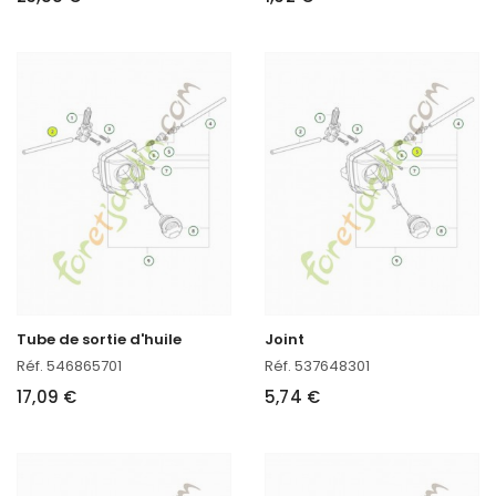
Tube de sortie d'huile
Joint
Réf. 546865701
Réf. 537648301
17,09 €
5,74 €