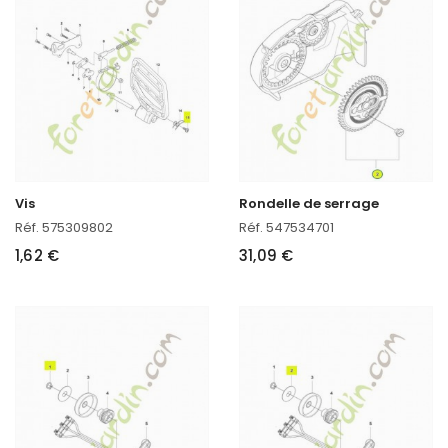
Vis
Rondelle de serrage
Réf. 575309802
Réf. 547534701
1,62 €
31,09 €