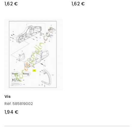
1,62 €
1,62 €
Vis
Réf. 585819002
1,94 €