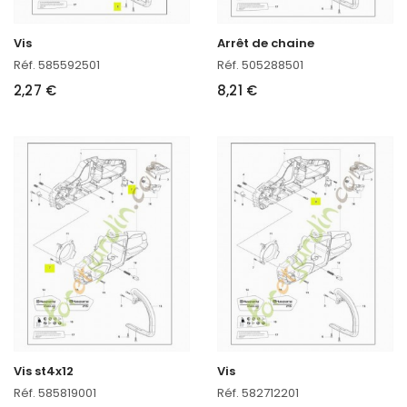
Vis
Arrêt de chaine
Réf. 585592501
Réf. 505288501
2,27 €
8,21 €
Vis st4x12
Vis
Réf. 585819001
Réf. 582712201