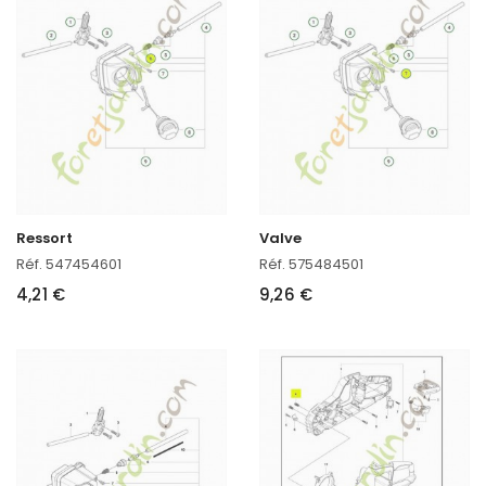
Ressort
Valve
Réf. 547454601
Réf. 575484501
4,21 €
9,26 €