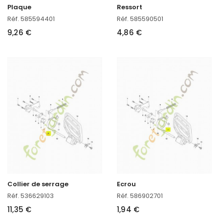
Plaque
Ressort
Réf. 585594401
Réf. 585590501
9,26 €
4,86 €
Collier de serrage
Ecrou
Réf. 536629103
Réf. 586902701
11,35 €
1,94 €