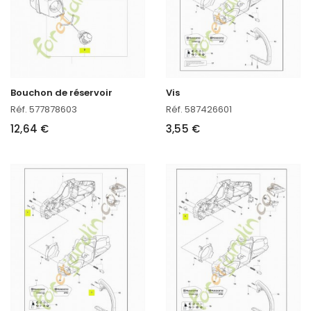
Bouchon de réservoir
Vis
Réf. 577878603
Réf. 587426601
12,64 €
3,55 €