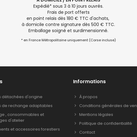
À DOMICILE / EN POINT RELAIS
Expédié* sous 3 à 10 jours ouvrés.
Frais de port offerts
en point relais dès 180 € TTC d'achats,
à domicile contre signature dès 500 € TTC.
Emballage soigné et surdimensionné.
* en France Métropolitaine uniquement (Corse incluse)
s
Informations
s détachées d'origine
À propos
s de rechange adaptables
Conditions générales de ven
age , consommables et
Mentions légales
ages d'atelier
Politique de confidentialité
nts et accessoires forestiers
Contact