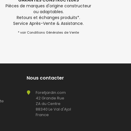
GARANTIES CONSTRUCTEURS
Pièces de marques d'origine constructeur
ou adaptables.
Retours et échanges produits*.
Service Après-Vente & Assistance.
* voir Conditions Générales de Vente
Nous contacter
Foretjardin.com
42 Grande Rue
te
ZA du Centre
88340 Le Val d'Ajol
France