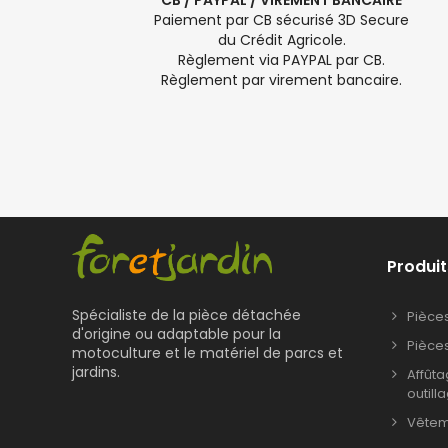
CB / PAYPAL / VIREMENT BANCAIRE
Paiement par CB sécurisé 3D Secure
du Crédit Agricole.
Règlement via PAYPAL par CB.
Règlement par virement bancaire.
Produit
Spécialiste de la pièce détachée
Pièce
d'origine ou adaptable pour la
Pièce
motoculture et le matériel de parcs et
jardins.
Affût
outill
Vêteme