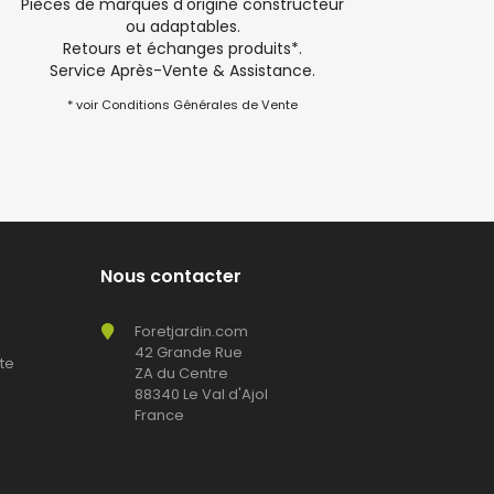
Pièces de marques d'origine constructeur
ou adaptables.
Retours et échanges produits*.
Service Après-Vente & Assistance.
* voir Conditions Générales de Vente
Nous contacter
Foretjardin.com
42 Grande Rue
te
ZA du Centre
88340 Le Val d'Ajol
France