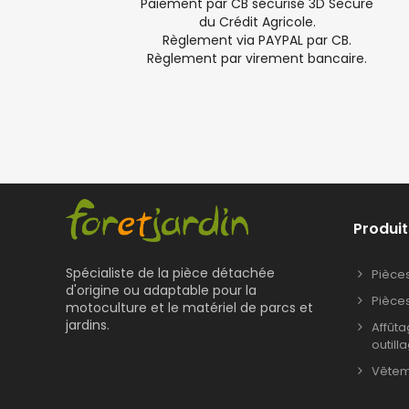
Paiement par CB sécurisé 3D Secure
du Crédit Agricole.
Règlement via PAYPAL par CB.
Règlement par virement bancaire.
Produit
Spécialiste de la pièce détachée
Pièce
d'origine ou adaptable pour la
Pièce
motoculture et le matériel de parcs et
jardins.
Affût
outill
Vêteme