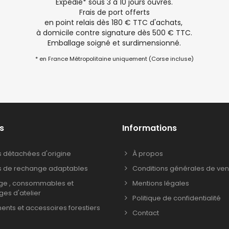
Expédié* sous 3 à 10 jours ouvrés.
Frais de port offerts
en point relais dès 180 € TTC d'achats,
à domicile contre signature dès 500 € TTC.
Emballage soigné et surdimensionné.
* en France Métropolitaine uniquement (Corse incluse)
s
Informations
s détachées d'origine
À propos
s de rechange adaptables
Conditions générales de ven
age , consommables et
Mentions légales
ages d'atelier
Politique de confidentialité
nts et accessoires forestiers
Contact