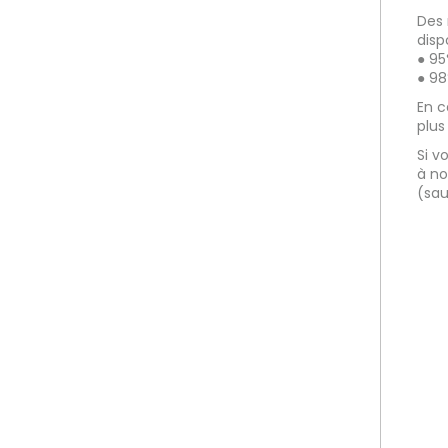
Des 
disp
● 95
● 98
En c
plus
Si v
à no
(sau