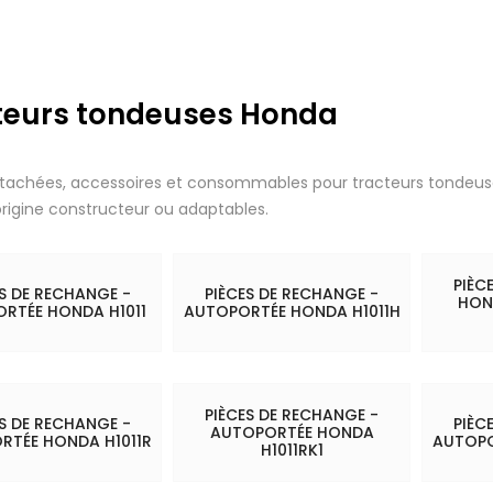
teurs tondeuses Honda
tachées, accessoires et consommables pour tracteurs tondeus
origine constructeur ou adaptables.
PIÈC
ES DE RECHANGE -
PIÈCES DE RECHANGE -
HON
RTÉE HONDA H1011
AUTOPORTÉE HONDA H1011H
PIÈCES DE RECHANGE -
ES DE RECHANGE -
PIÈC
AUTOPORTÉE HONDA
RTÉE HONDA H1011R
AUTOPO
H1011RK1