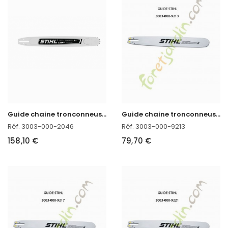
G
uide chaine tronconneuse 80 CM Stihl 3003-000-2046
G
uide chaine tronconneuse 40 CM Stihl 3003-000-9213
Réf. 3003-000-2046
Réf. 3003-000-9213
158,10 €
79,70 €