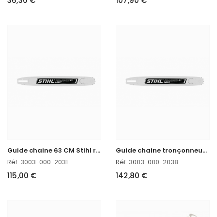
36,30 €
107,90 €
G
uide chaine 63 CM Stihl réf. 3003-000-2031 en stock
G
uide chaine tronçonneuse 71 CM Stihl réf. 3003-000-2038 en stock
Réf. 3003-000-2031
Réf. 3003-000-2038
115,00 €
142,80 €