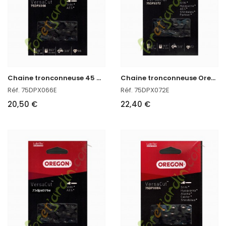
C
haine tronconneuse 45 CM Oregon réf : 75DPX066E
C
haine tronconneuse Oregon réf : 75DPX072E
Réf. 75DPX066E
Réf. 75DPX072E
20,50 €
22,40 €