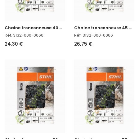
C
haine tronconneuse 40 CM HEXA Stihl 3132-000-0060
C
haine tronconneuse 45 CM HEXA Stihl 3132-000-0066
Réf. 3132-000-0060
Réf. 3132-000-0066
24,30 €
26,75 €