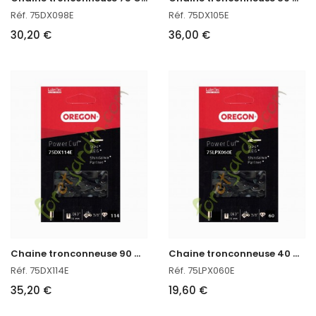
Réf. 75DX098E
Réf. 75DX105E
30,20 €
36,00 €
C
haine tronconneuse 90 CM Oregon 75DX114E
C
haine tronconneuse 40 CM Oregon réf : 75LPX060E
Réf. 75DX114E
Réf. 75LPX060E
35,20 €
19,60 €