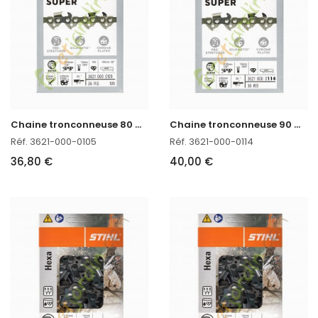
C
haine tronconneuse 80 CM Stihl 3621-000-0105
C
haine tronconneuse 90 CM Stihl 3621-000-0114
Réf. 3621-000-0105
Réf. 3621-000-0114
36,80 €
40,00 €