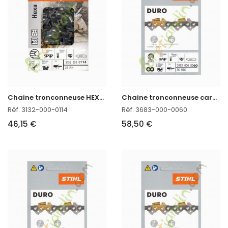
C
haine tronconneuse HEXA Stihl 3132-000-0114
C
haine tronconneuse carbure 40 CM Stihl 3683-000-0060
Réf. 3132-000-0114
Réf. 3683-000-0060
46,15 €
58,50 €