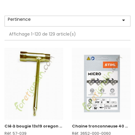
Pertinence

Affichage 1-120 de 129 article(s)
C
lé à bougie 13x19 oregon réf : 57-039 en stock
C
haine tronconneuse 40 CM Stihl 3652-000-0060
Réf. 57-039
Réf. 3652-000-0060