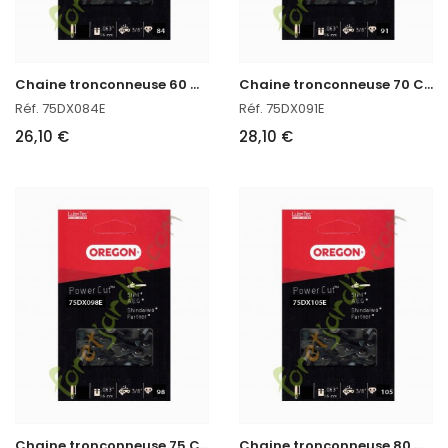
C
haine tronconneuse 60 CM Oregon réf : 75DX084E
C
haine tronconneuse 70 CM Oregon 75DX091E
Réf. 75DX084E
Réf. 75DX091E
26,10 €
28,10 €
C
haine tronconneuse 75 CM Oregon 75DX098E
C
haine tronconneuse 80 CM Oregon 75DX105E