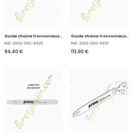
G
uide chaine tronconneuse 55 CM Stihl 3003-000-9425
G
uide chaine tronconneuse 63 CM Stihl 3003-000-9431
Réf. 3003-000-9425
Réf. 3003-000-9431
94,40 €
113,90 €