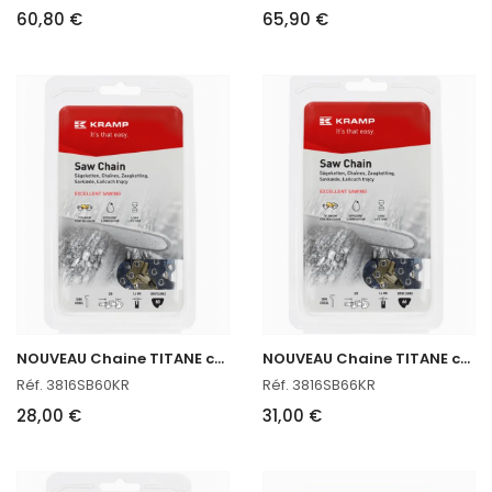
60,80 €
65,90 €
N
OUVEAU Chaine TITANE coupe 45 CM pour Stihl
N
OUVEAU Chaine TITANE coupe 45 CM pour Stihl
Réf. 3816SB60KR
Réf. 3816SB66KR
28,00 €
31,00 €