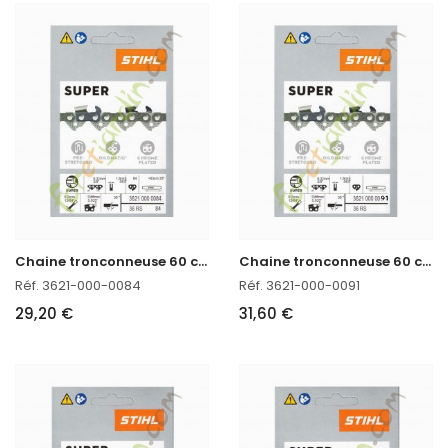
C
haine tronconneuse 60 cm Stihl 3621-000-0084
C
haine tronconneuse 60 cm Stihl 3621-000-0091
Réf. 3621-000-0084
Réf. 3621-000-0091
29,20 €
31,60 €