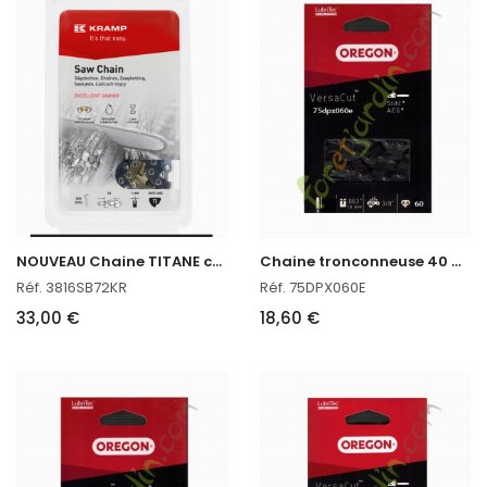
N
OUVEAU Chaine TITANE coupe 50 CM pour Stihl
C
haine tronconneuse 40 CM Oregon réf : 75DPX060E
Réf. 3816SB72KR
Réf. 75DPX060E
33,00 €
18,60 €