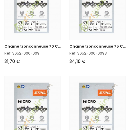
C
haine tronconneuse 70 CM Stihl 3652-000-0091
C
haine tronconneuse 75 CM Stihl 3652-000-0098
Réf. 3652-000-0091
Réf. 3652-000-0098
31,70 €
34,10 €