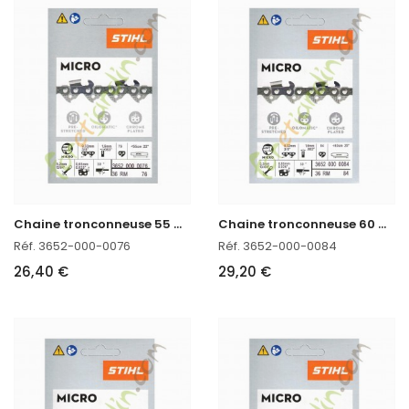
C
haine tronconneuse 55 CM Stihl 3652-000-0076
C
haine tronconneuse 60 CM Stihl 3652-000-0084
Réf. 3652-000-0076
Réf. 3652-000-0084
26,40 €
29,20 €