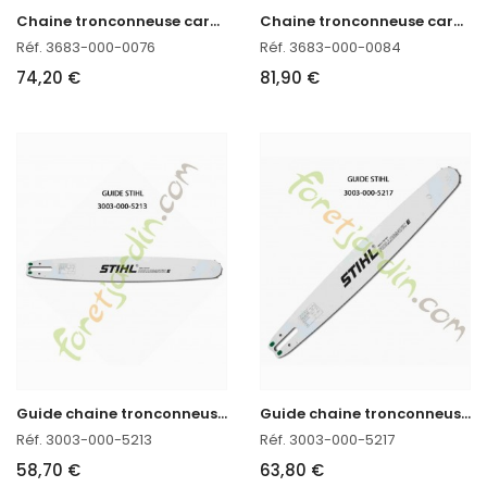
C
haine tronconneuse carbure 55 CM Stihl 3683-000-0076
C
haine tronconneuse carbure 60 CM Stihl 3683-000-0084
Réf. 3683-000-0076
Réf. 3683-000-0084
74,20 €
81,90 €
G
uide chaine tronconneuse 40 CM Stihl 3003-000-5213 en stock
G
uide chaine tronconneuse 45 CM Stihl 3003-000-5217
Réf. 3003-000-5213
Réf. 3003-000-5217
58,70 €
63,80 €