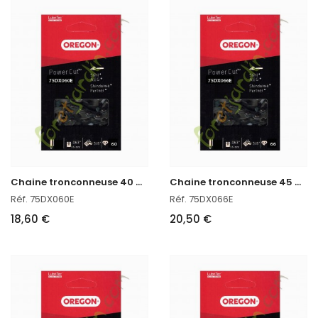
C
haine tronconneuse 40 CM Oregon 75DX060E
C
haine tronconneuse 45 CM Oregon réf : 75DX066E
Réf. 75DX060E
Réf. 75DX066E
18,60 €
20,50 €