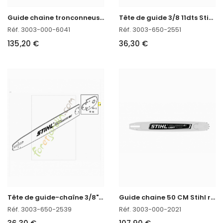
G
uide chaine tronconneuse 75 CM Stihl 3003-000-6041
T
ête de guide 3/8 11dts Stihl réf. 3003-650-2551
Réf. 3003-000-6041
Réf. 3003-650-2551
135,20 €
36,30 €
T
ête de guide-chaîne 3/8" 13Z 1,6 Stihl réf. 3003-650-2539 en stock
G
uide chaine 50 CM Stihl réf. 3003-000-2021 en stock
Réf. 3003-650-2539
Réf. 3003-000-2021