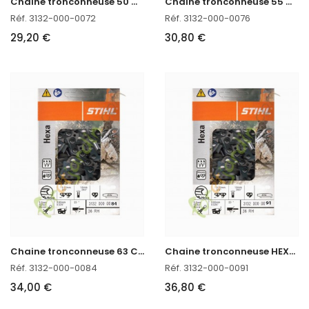
C
haine tronconneuse 50 CM HEXA Stihl 3132-000-0072
C
haine tronconneuse 55 CM HEXA Stihl 3132-000-0076
Réf. 3132-000-0072
Réf. 3132-000-0076
29,20 €
30,80 €
C
haine tronconneuse 63 CM HEXA Stihl 3132-000-0084
C
haine tronconneuse HEXA Stihl 3132-000-0091
Réf. 3132-000-0084
Réf. 3132-000-0091
34,00 €
36,80 €