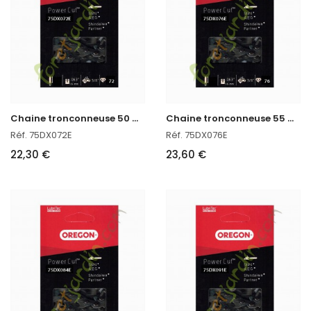
C
haine tronconneuse 50 CM Oregon réf : 75DX072E
C
haine tronconneuse 55 CM Oregon 75DX076E
Réf. 75DX072E
Réf. 75DX076E
22,30 €
23,60 €