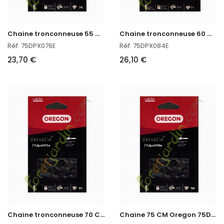
C
haine tronconneuse 55 CM Oregon 75DPX076E pour Stihl
C
haine tronconneuse 60 CM Oregon réf : 75DPX084E
Réf. 75DPX076E
Réf. 75DPX084E
23,70 €
26,10 €
C
haine tronconneuse 70 CM Oregon 75DPX091E
C
haine 75 CM Oregon 75DPX098E