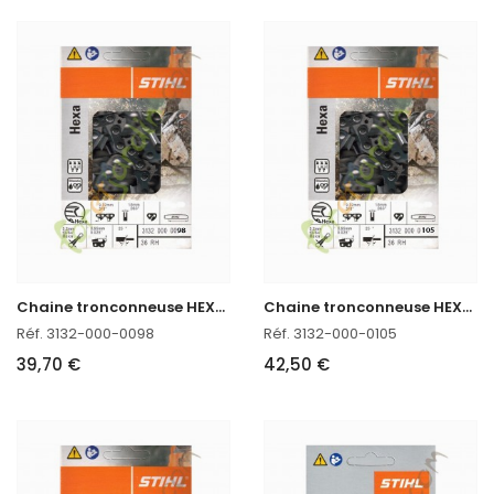
C
haine tronconneuse HEXA Stihl 3132-000-0098
C
haine tronconneuse HEXA Stihl 3132-000-0105
Réf. 3132-000-0098
Réf. 3132-000-0105
39,70 €
42,50 €