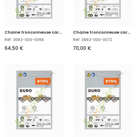
C
haine tronconneuse carbure 45 CM Stihl 3683-000-0066
C
haine tronconneuse carbure 50 CM Stihl 3683-000-0072
Réf. 3683-000-0066
Réf. 3683-000-0072
64,50 €
70,00 €