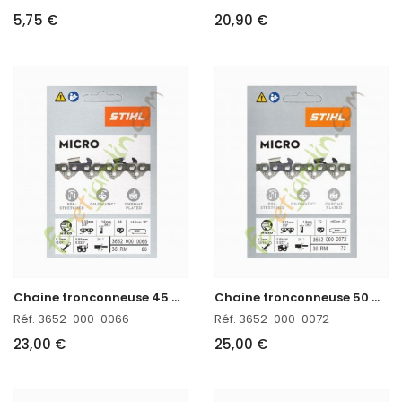
5,75 €
20,90 €
C
haine tronconneuse 45 CM Stihl 3652-000-0066
C
haine tronconneuse 50 CM Stihl 3652-000-0072
Réf. 3652-000-0066
Réf. 3652-000-0072
23,00 €
25,00 €