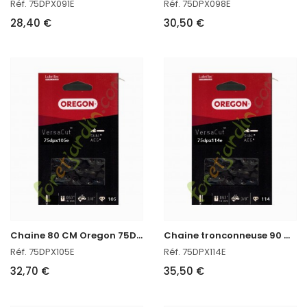
Réf. 75DPX091E
Réf. 75DPX098E
28,40 €
30,50 €
C
haine 80 CM Oregon 75DPX105E
C
haine tronconneuse 90 CM Oregon 75DPX114E
Réf. 75DPX105E
Réf. 75DPX114E
32,70 €
35,50 €