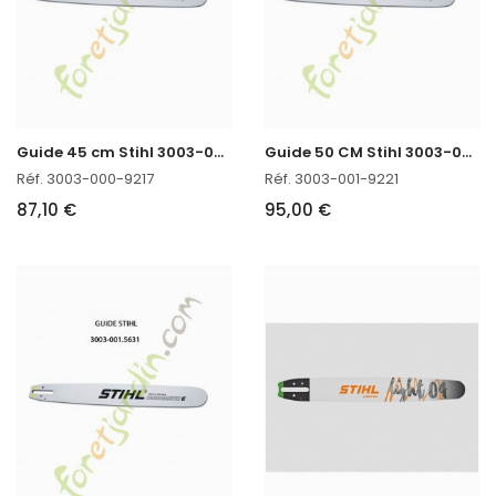
G
uide 45 cm Stihl 3003-000-9217
G
uide 50 CM Stihl 3003-001-9221
Réf. 3003-000-9217
Réf. 3003-001-9221
87,10 €
95,00 €