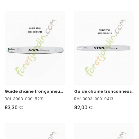
G
uide chaine tronçonneuse 60 CM Stihl réf. 3003-000-5231 en stock
G
uide chaine tronconneuse 40 CM Stihl 3003-000-9413
Réf. 3003-000-5231
Réf. 3003-000-9413
83,30 €
82,00 €