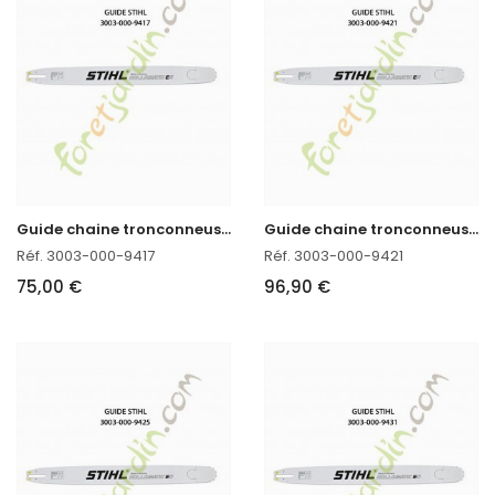
G
uide chaine tronconneuse 45 CM Stihl 3003-000-9417 en stock
G
uide chaine tronconneuse 50 CM Stihl 3003-001-9421
Réf. 3003-000-9417
Réf. 3003-000-9421
75,00 €
96,90 €