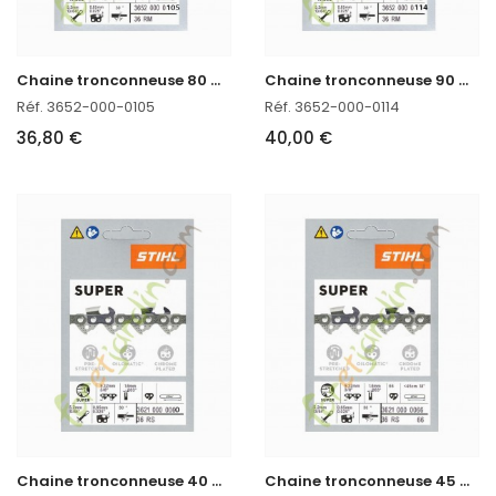
C
haine tronconneuse 80 CM Stihl 3652-000-0105
C
haine tronconneuse 90 CM Stihl 3652-000-0114
Réf. 3652-000-0105
Réf. 3652-000-0114
36,80 €
40,00 €
C
haine tronconneuse 40 CM Stihl 3621-000-0060
C
haine tronconneuse 45 CM Stihl 3621-000-0066