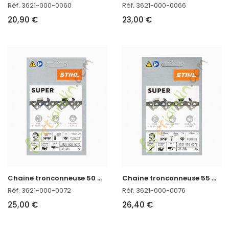
Réf. 3621-000-0060
Réf. 3621-000-0066
20,90 €
23,00 €
C
haine tronconneuse 50 CM Stihl 3621-000-0072
C
haine tronconneuse 55 CM Stihl 3621-000-0076
Réf. 3621-000-0072
Réf. 3621-000-0076
25,00 €
26,40 €