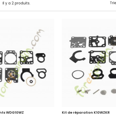
Tri
Il y a 2 produits.
oints WDG10WZ
Kit de réparation K10WZKR