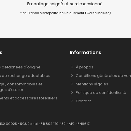
Emballage soigné et surdimensionné.
* en France Métropolitaine uniquement (Corse incluse)
s
Informations
s détachées d'origine
À propos
s de rechange adaptables
Conditions générales de ven
age , consommables et
Mentions légales
ages d'atelier
Politique de confidentialité
nts et accessoires forestiers
Contact
432 00025 • RCS Épinal n° B 802 179 432 • APE n° 4661Z