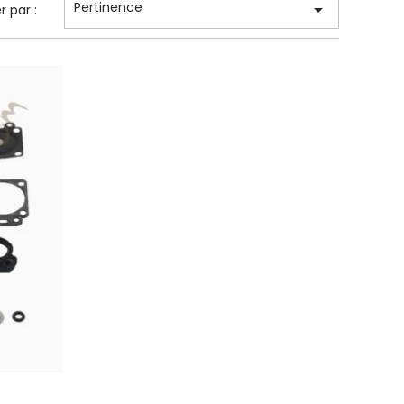
Pertinence

er par :