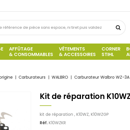
GE
AFFÛTAGE
VÊTEMENTS
CORNER
B
& CONSOMMABLES
& ACCESSOIRES
STIHL
A
origine
Carburateurs
WALBRO
Carburateur Walbro WZ-3A
Kit de réparation K10W
kit de réparation , K10WZ, K10WZGP
Réf.
K10WZKR