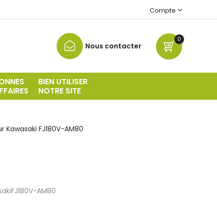
Compte
0
Nous contacter
ONNES
BIEN UTILISER
FFAIRES
NOTRE SITE
r Kawasaki FJ180V-AM80
saki
FJ180V-AM80