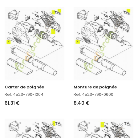
Carter de poignée
Monture de poignée
Réf. 4523-790-1004
Réf. 4523-790-0600
61,31 €
8,40 €