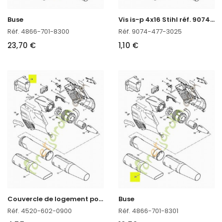
V
is is-p 4x16 Stihl réf. 9074-477-3025
Buse
Réf. 4866-701-8300
Réf. 9074-477-3025
23,70 €
1,10 €
C
ouvercle de logement pour batterie
Buse
Réf. 4520-602-0900
Réf. 4866-701-8301