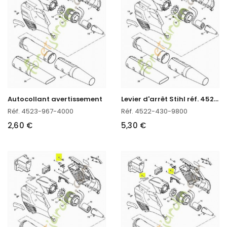
L
evier d'arrêt Stihl réf. 4522-430-9800
Autocollant avertissement
Réf. 4523-967-4000
Réf. 4522-430-9800
2,60 €
5,30 €