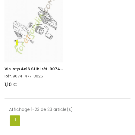
V
is is-p 4x16 Stihl réf. 9074-477-3025
Réf. 9074-477-3025
1,10 €
Affichage 1-23 de 23 article(s)
1