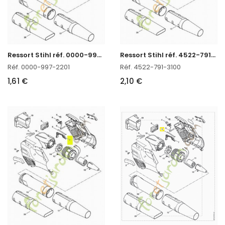
R
essort Stihl réf. 0000-997-2201
R
essort Stihl réf. 4522-791-3100
Réf. 0000-997-2201
Réf. 4522-791-3100
1,61 €
2,10 €