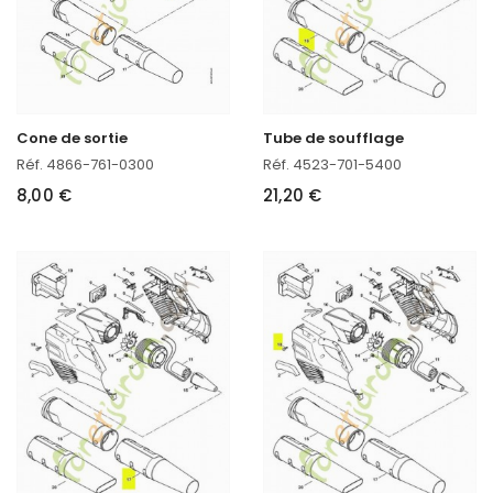
Cone de sortie
Tube de soufflage
Réf. 4866-761-0300
Réf. 4523-701-5400
8,00 €
21,20 €