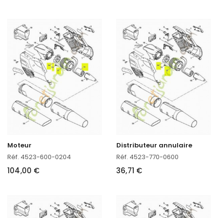
Moteur
Distributeur annulaire
Réf. 4523-600-0204
Réf. 4523-770-0600
104,00 €
36,71 €