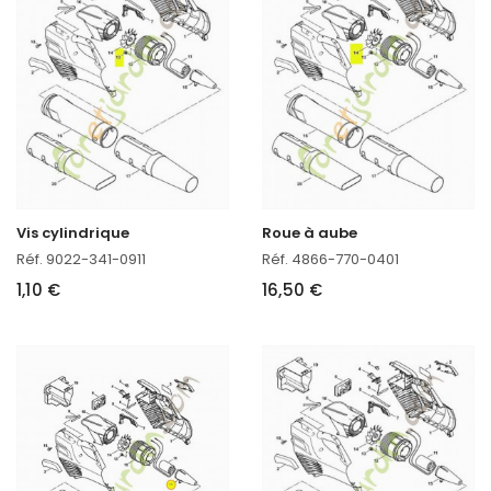
Vis cylindrique
Roue à aube
Réf. 9022-341-0911
Réf. 4866-770-0401
1,10 €
16,50 €