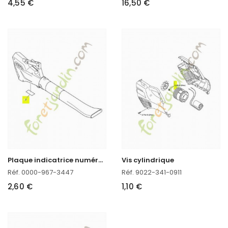
4,55 €
16,50 €
P
laque indicatrice numéro de machine
Vis cylindrique
Réf. 0000-967-3447
Réf. 9022-341-0911
2,60 €
1,10 €