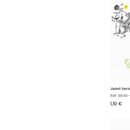
Réf. 9645
1,10 €