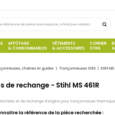
GE
AFFÛTAGE
VÊTEMENTS
CORNER
B
& CONSOMMABLES
& ACCESSOIRES
STIHL
A
çonneuses, chaines et guides
Tronçonneuses Stihl
Stihl MS
s de rechange - Stihl MS 461R
tachées et de rechange d'origine pour tronçonneuse thermique S
nnaitre la référence de la pièce recherchée :