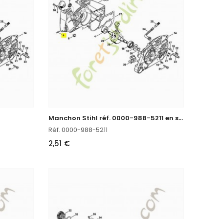
M
anchon Stihl réf. 0000-988-5211 en stock
Réf. 0000-988-5211
2,51 €