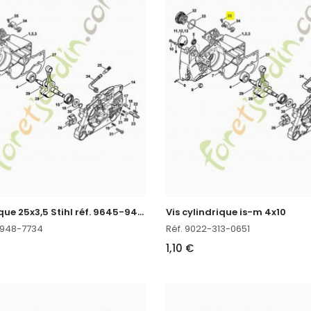
J
oint torique 25x3,5 Stihl réf. 9645-948-7734
Vis cylindrique is-m 4x10
-948-7734
Réf. 9022-313-0651
1,10 €