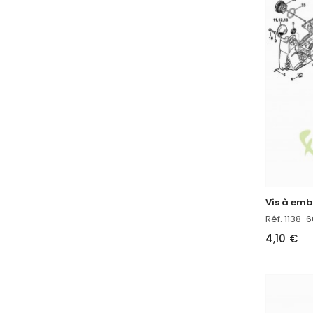
Vis à em
Réf. 1138
4,10 €