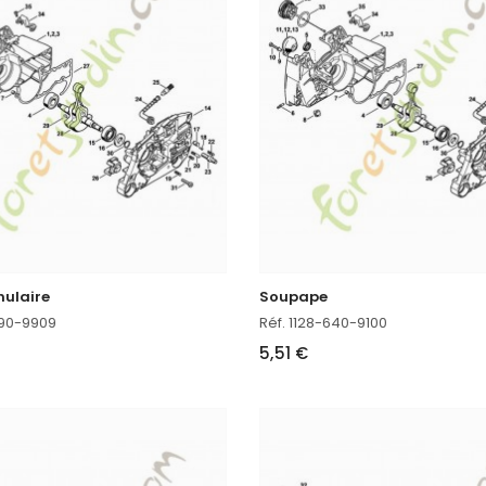
nulaire
Soupape
790-9909
Réf. 1128-640-9100
5,51 €