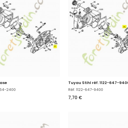
base
Tuyau Stihl réf. 1122-647-940
-664-2400
Réf. 1122-647-9400
7,70 €