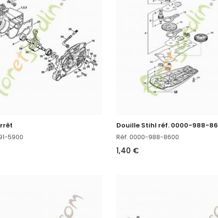
rrêt
Douille Stihl réf. 0000-988-8
791-5900
Réf. 0000-988-8600
1,40 €