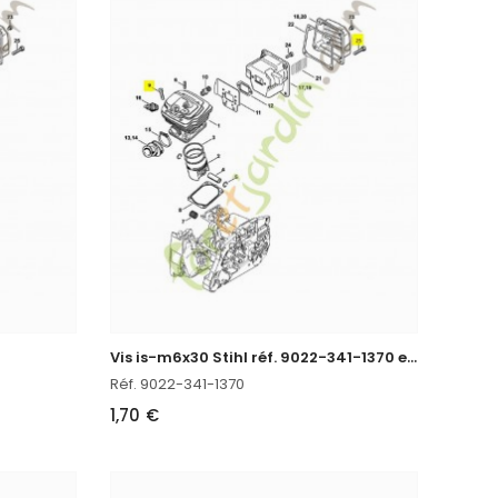
V
is is-m6x30 Stihl réf. 9022-341-1370 en stock
Réf. 9022-341-1370
1,70 €