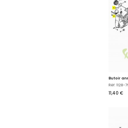
Butoir an
Réf. 1128-
11,40 €