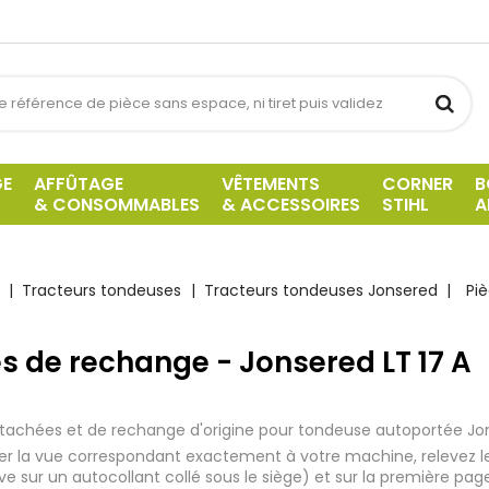
GE
AFFÛTAGE
VÊTEMENTS
CORNER
B
& CONSOMMABLES
& ACCESSOIRES
STIHL
A
Tracteurs tondeuses
Tracteurs tondeuses Jonsered
Pi
s de rechange - Jonsered LT 17 A
tachées et de rechange d'origine pour tondeuse autoportée Jon
iser la vue correspondant exactement à votre machine, relevez l
uve sur un autocollant collé sous le siège) et sur la première pag