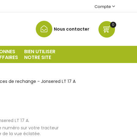
Compte
0
Nous contacter
ONNES
BIEN UTILISER
FFAIRES
NOTRE SITE
èces de rechange - Jonsered LT 17 A
sered LT 17 A.
e numéro sur votre tracteur
e de la vue éclatée.