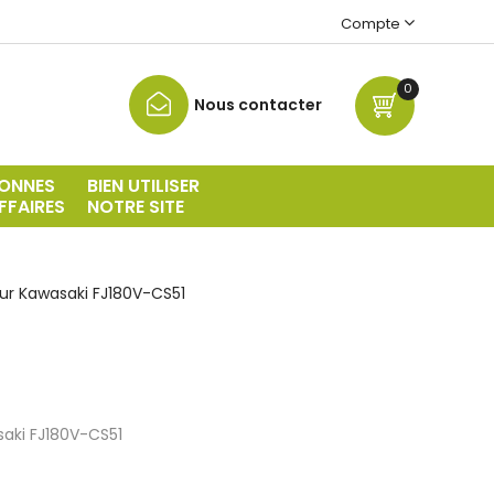
Compte
0
Nous contacter
ONNES
BIEN UTILISER
FFAIRES
NOTRE SITE
ur Kawasaki FJ180V-CS51
saki
FJ180V-CS51