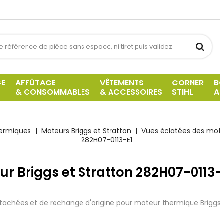
GE
AFFÛTAGE
VÊTEMENTS
CORNER
B
& CONSOMMABLES
& ACCESSOIRES
STIHL
A
hermiques
Moteurs Briggs et Stratton
Vues éclatées des mote
282H07-0113-E1
r Briggs et Stratton 282H07-0113
tachées et de rechange d'origine pour moteur thermique Briggs 