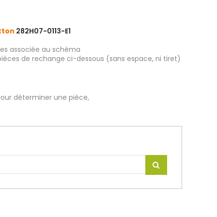
atton
282H07-0113-E1
ièces associée au schéma
pièces de rechange ci-dessous (sans espace, ni tiret)
our déterminer une pièce,