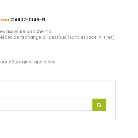
atton
21A907-0146-E1
ièces associée au schéma
pièces de rechange ci-dessous (sans espace, ni tiret)
our déterminer une pièce,