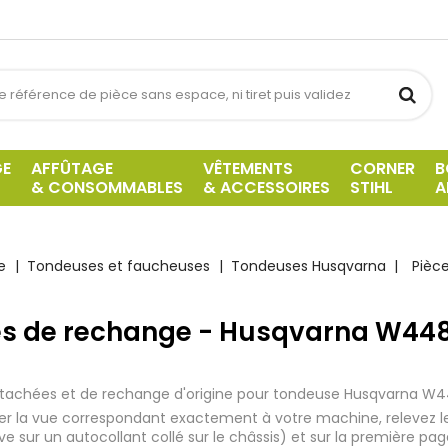
GE
AFFÛTAGE
VÊTEMENTS
CORNER
B
& CONSOMMABLES
& ACCESSOIRES
STIHL
A
e
Tondeuses et faucheuses
Tondeuses Husqvarna
Pièc
es de rechange - Husqvarna W44
tachées et de rechange d'origine pour tondeuse Husqvarna W4
iser la vue correspondant exactement à votre machine, relevez 
uve sur un autocollant collé sur le châssis) et sur la première pa