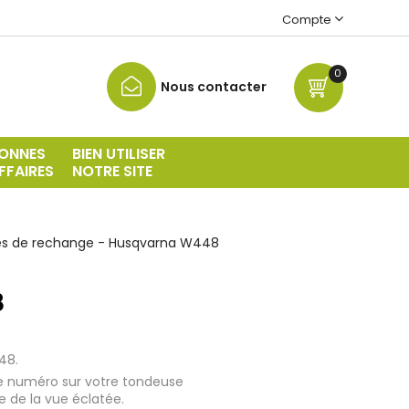
Compte
0
Nous contacter
ONNES
BIEN UTILISER
FFAIRES
NOTRE SITE
es de rechange - Husqvarna W448
8
48.
le numéro sur votre tondeuse
ge de la vue éclatée.