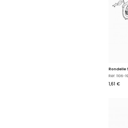
Réf. 1106-
1,61 €