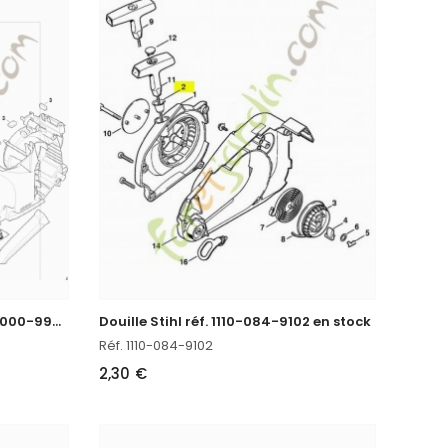
R
essort de pression Stihl réf. 0000-997-0603 en stock
Douille Stihl réf. 1110-084-9102 en stock
Réf. 1110-084-9102
2,30 €