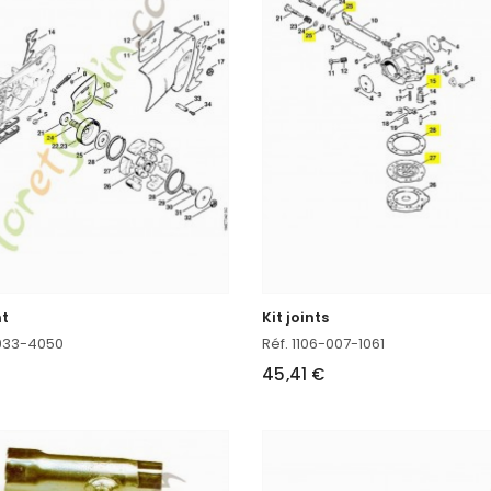
t
Kit joints
-933-4050
Réf. 1106-007-1061
45,41 €