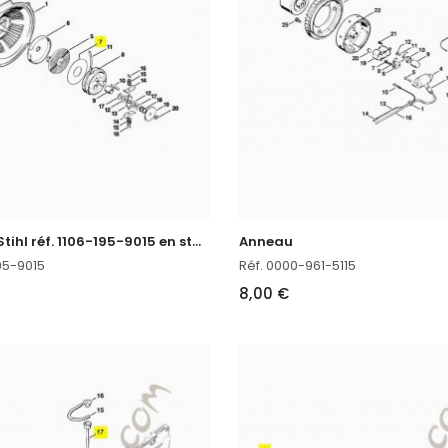
R
ondelle Stihl réf. 1106-195-9015 en stock
Anneau
195-9015
Réf. 0000-961-5115
8,00 €