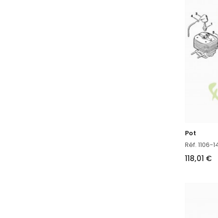
Pot
Réf. 1106-
118,01 €