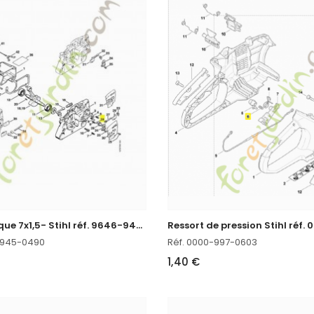
J
oint torique 7x1,5- Stihl réf. 9646-945-0490
-945-0490
Réf. 0000-997-0603
1,40 €