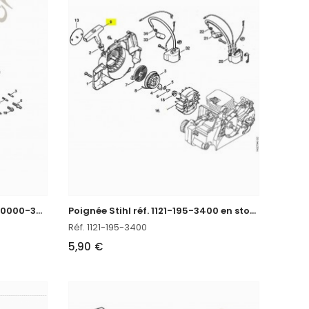
C
répine d'aspiration Stihl réf. 0000-350-3500 en stock
P
oignée Stihl réf. 1121-195-3400 en stock
Réf. 1121-195-3400
5,90 €