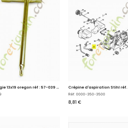
C
lé à bougie 13x19 oregon réf : 57-039 en stock
9
Réf. 0000-350-3500
8,81 €