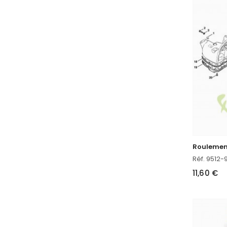
Roulemen
Réf. 9512
11,60 €