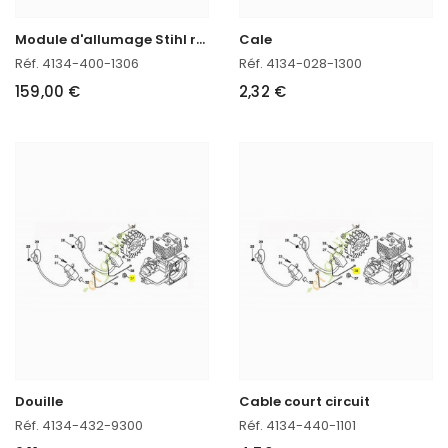
M
odule d'allumage Stihl réf. 4134-400-1306
Cale
Réf. 4134-400-1306
Réf. 4134-028-1300
159,00 €
2,32 €
Douille
Cable court circuit
Réf. 4134-432-9300
Réf. 4134-440-1101