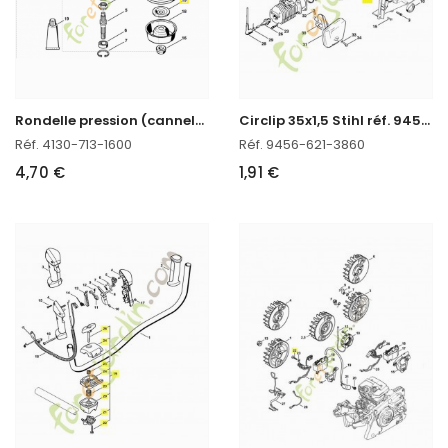
R
ondelle pression (cannelure) Stihl réf. 4130-713-1600
C
irclip 35x1,5 Stihl réf. 9456-621-3860 en stock
Réf. 4130-713-1600
Réf. 9456-621-3860
4,70 €
1,91 €