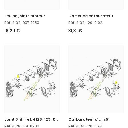
Jeu de joints moteur
Carter de carburateur
Réf. 4134-007-1050
Réf. 4134-120-0102
16,20 €
31,31 €
J
oint Stihl réf. 4128-129-0900 en stock
Carburateur c1q-s51
Réf. 4128-129-0900
Réf. 4134-120-0651