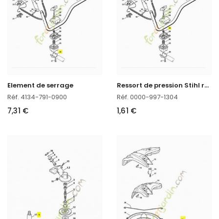
R
essort de pression Stihl réf. 0000-997-1304 en stock
Element de serrage
Réf. 4134-791-0900
Réf. 0000-997-1304
7,31 €
1,61 €