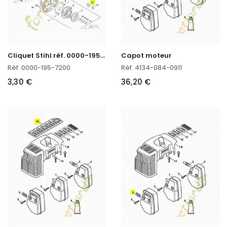
C
liquet Stihl réf. 0000-195-7200 en stock
Capot moteur
Réf. 0000-195-7200
Réf. 4134-084-0911
3,30 €
36,20 €