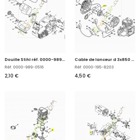
D
ouille Stihl réf. 0000-989-0516
C
able de lanceur d 3x850 Stihl réf. 0000-195-8203 en stock
Réf. 0000-989-0516
Réf. 0000-195-8203
2,10 €
4,50 €