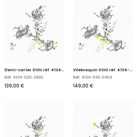
D
emi-carter Stihl réf. 4134-020-2900
V
ilebrequin Stihl réf. 4134-030-0403
Réf. 4134-020-2900
Réf. 4134-030-0403
139,00 €
149,00 €