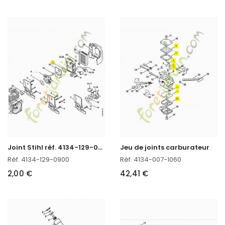
J
oint Stihl réf. 4134-129-0900 en stock
Jeu de joints carburateur
Réf. 4134-129-0900
Réf. 4134-007-1060
2,00 €
42,41 €