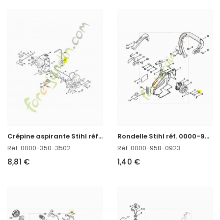
C
répine aspirante Stihl réf. 0000-350-3502
R
ondelle Stihl réf. 0000-958-0923 en stock
Réf. 0000-350-3502
Réf. 0000-958-0923
8,81 €
1,40 €