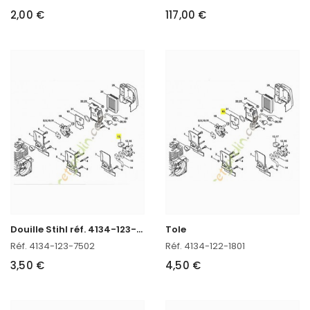
2,00 €
117,00 €
D
ouille Stihl réf. 4134-123-7502 en stock
Tole
Réf. 4134-123-7502
Réf. 4134-122-1801
3,50 €
4,50 €