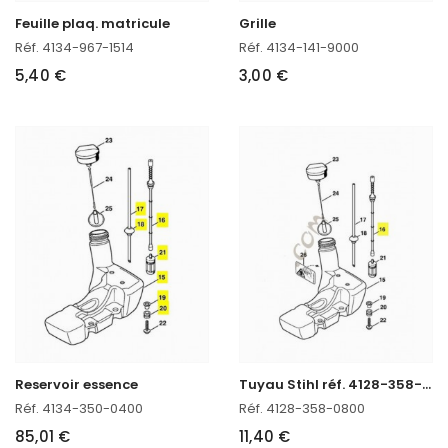
Feuille plaq. matricule
Grille
Réf. 4134-967-1514
Réf. 4134-141-9000
5,40 €
3,00 €
T
uyau Stihl réf. 4128-358-0800
Reservoir essence
Réf. 4134-350-0400
Réf. 4128-358-0800
85,01 €
11,40 €