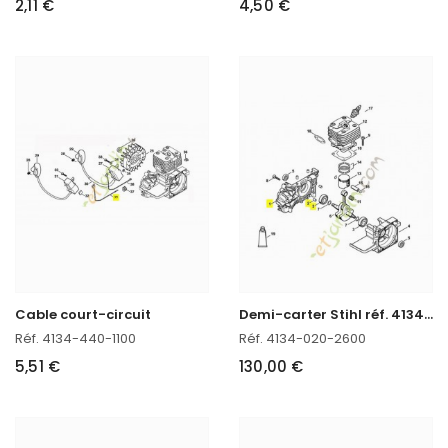
2,11 €
4,50 €
D
emi-carter Stihl réf. 4134-020-2600
Cable court-circuit
Réf. 4134-440-1100
Réf. 4134-020-2600
5,51 €
130,00 €