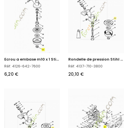
E
crou a embase m10 x 1 Stihl réf. 4126-642-7600
R
ondelle de pression Stihl réf. 4137-710-3800
Réf. 4126-642-7600
Réf. 4137-710-3800
6,20 €
20,10 €