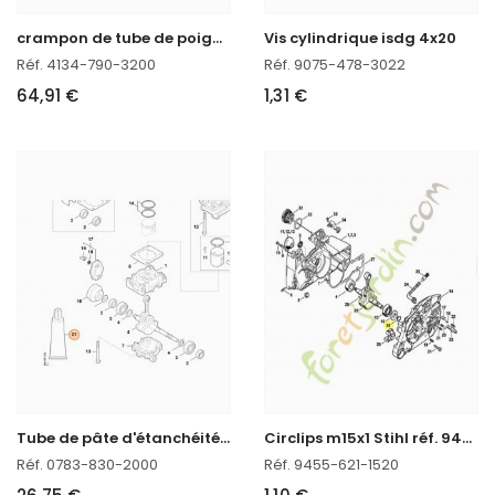
c
rampon de tube de poignee
Vis cylindrique isdg 4x20
Réf. 4134-790-3200
Réf. 9075-478-3022
64,91 €
1,31 €
T
ube de pâte d'étanchéité HT rouge Stihl réf. 0783-830-2000
C
irclips m15x1 Stihl réf. 9455-621-1520 en stock
Réf. 0783-830-2000
Réf. 9455-621-1520