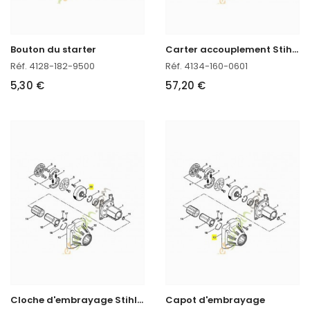
C
arter accouplement Stihl réf. 4134-160-0601
Bouton du starter
Réf. 4128-182-9500
Réf. 4134-160-0601
5,30 €
57,20 €
C
loche d'embrayage Stihl réf. 4134-160-2900
Capot d'embrayage