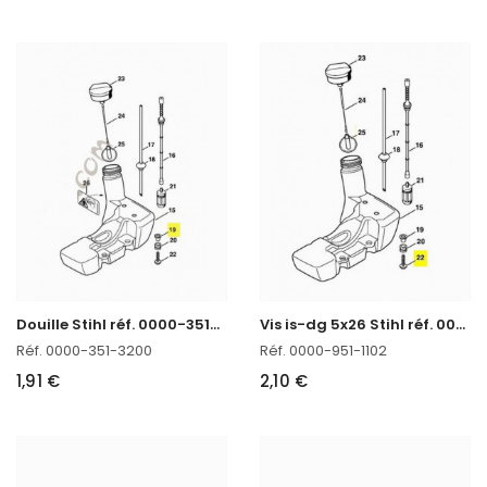
D
ouille Stihl réf. 0000-351-3200 en stock
V
is is-dg 5x26 Stihl réf. 0000-951-1102
Réf. 0000-351-3200
Réf. 0000-951-1102
1,91 €
2,10 €