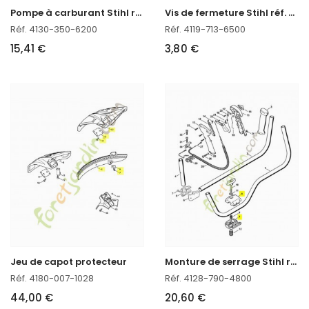
P
ompe à carburant Stihl réf. 4130-350-6200 en stock
V
is de fermeture Stihl réf. 4119-713-6500 en stock
Réf. 4130-350-6200
Réf. 4119-713-6500
15,41 €
3,80 €
M
onture de serrage Stihl réf. 4128-790-4800
Jeu de capot protecteur
Réf. 4180-007-1028
Réf. 4128-790-4800
44,00 €
20,60 €