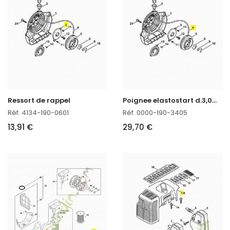
P
oignee elastostart d.3,0mm
Ressort de rappel
Réf. 4134-190-0601
Réf. 0000-190-3405
13,91 €
29,70 €