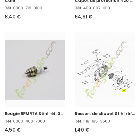
Cale
Réf. 0000-716-3100
Réf. 4119-007-1013
8,40 €
64,91 €
B
ougie BPMR7A Stihl réf. 0000-400-7000
R
essort de cliquet Stihl réf. 1118-195-3500 en stock
Réf. 0000-400-7000
Réf. 1118-195-3500
4,50 €
1,40 €