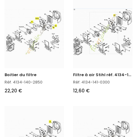
F
iltre à air Stihl réf. 4134-141-0300
Boitier du filtre
Réf. 4134-140-2850
Réf. 4134-141-0300
22,20 €
12,60 €