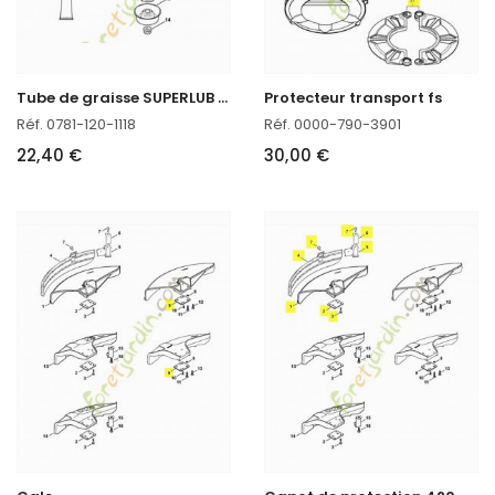
T
ube de graisse SUPERLUB FS Stihl réf. 0781-120-1118
Protecteur transport fs
Réf. 0781-120-1118
Réf. 0000-790-3901
22,40 €
30,00 €
C
apot de protection 420 mm Stihl réf. 4119-007-1013