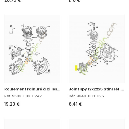
26,75 €
1,10 €
R
oulement rainuré à billes 6201
J
oint spy 12x22x5 Stihl réf. 9640-003-1195
Réf. 9503-003-0242
Réf. 9640-003-1195
19,20 €
6,41 €