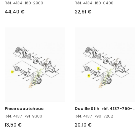
Réf. 4134-160-2900
Réf. 4134-160-0400
44,40 €
22,91 €
D
ouille Stihl réf. 4137-790-7202
Piece caoutchouc
Réf. 4137-791-9300
Réf. 4137-790-7202
13,50 €
20,10 €