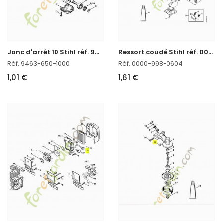
J
onc d'arrêt 10 Stihl réf. 9463-650-1000 en stock
R
essort coudé Stihl réf. 0000-998-0604 en stock
Réf. 9463-650-1000
Réf. 0000-998-0604
1,01 €
1,61 €