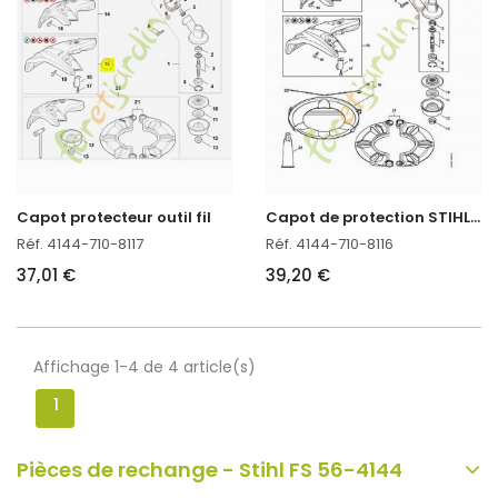
C
apot de protection STIHL outils en métal Ø 230 mm
Capot protecteur outil fil
Réf. 4144-710-8117
Réf. 4144-710-8116
37,01 €
39,20 €
Affichage 1-4 de 4 article(s)
1
Pièces de rechange - Stihl FS 56-4144