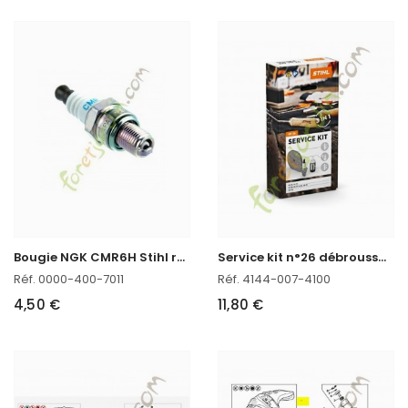
B
ougie NGK CMR6H Stihl réf. 0000-400-7011 en stock
S
ervice kit n°26 débroussailleuse FS 40, FS 50, FS 56, FS 70
Réf. 0000-400-7011
Réf. 4144-007-4100
4,50 €
11,80 €