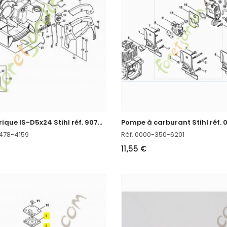
V
is cylindrique IS-D5x24 Stihl réf. 9075-478-4159 en stock
-478-4159
Réf. 0000-350-6201
11,55 €