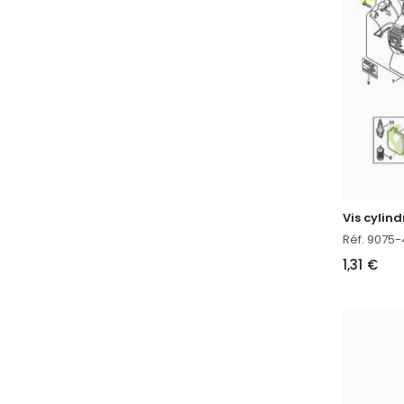
Réf. 9075
1,31 €