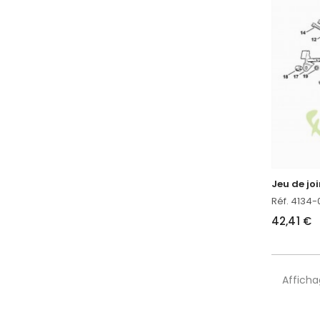
Jeu de jo
Réf. 4134-
42,41 €
Afficha