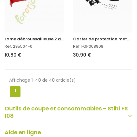
L
ame débroussailleuse 2 dents courbée Oregon réf : 295504-0
C
arter de protection metal universel pour débroussailleuse
Réf. 295504-0
Réf. FGP008908
10,80 €
30,90 €
Affichage 1-48 de 48 article(s)
1
Outils de coupe et consommables - Stihl FS
108
Aide en ligne