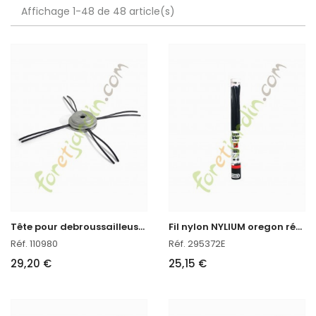
Affichage 1-48 de 48 article(s)
T
ête pour debroussailleuse nylon Aluminium oregon réf : 110980
F
il nylon NYLIUM oregon réf : 295372E
Réf. 110980
Réf. 295372E
29,20 €
25,15 €