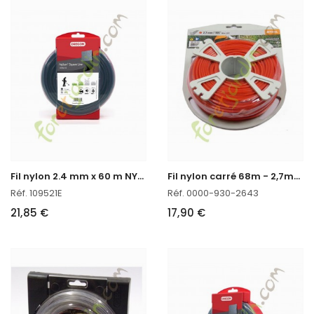
F
il nylon 2.4 mm x 60 m NYLIUM oregon réf : 109521E
F
il nylon carré 68m - 2,7mm Stihl réf. 0000-930-2643
Réf. 109521E
Réf. 0000-930-2643
21,85 €
17,90 €