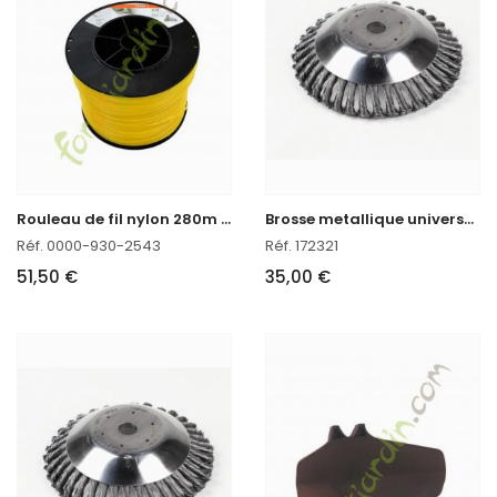
R
ouleau de fil nylon 280m - 3mm Stihl
B
rosse metallique universelle pour débroussailleuse
Réf. 0000-930-2543
Réf. 172321
51,50 €
35,00 €