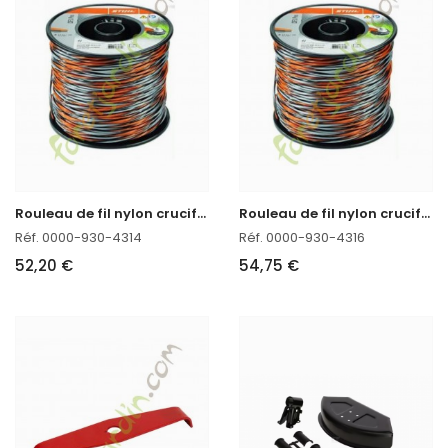
R
ouleau de fil nylon cruciforme CF3 Pro 2,7 mm - 172m Stihl
R
ouleau de fil nylon cruciforme CF3 Pro 3,3 mm - 113m Stihl
Réf. 0000-930-4314
Réf. 0000-930-4316
52,20 €
54,75 €