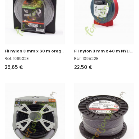
F
il nylon 3 mm x 60 m oregon réf : 106502E
F
il nylon 3 mm x 40 m NYLIUM oregon réf : 109522E en stock
Réf. 106502E
Réf. 109522E
25,65 €
22,50 €