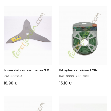
L
ame debroussailleuse 3 Dents 300
F
il nylon carré vert 28m - 4mm Stihl
Réf. 300254
Réf. 0000-930-3611
16,90 €
15,10 €