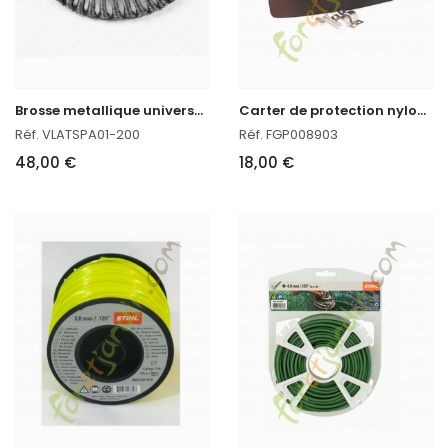
B
rosse metallique universelle pour débroussailleuse
C
arter de protection nylon universel pour débroussailleuse
Réf. VLATSPA01-200
Réf. FGP008903
48,00 €
18,00 €