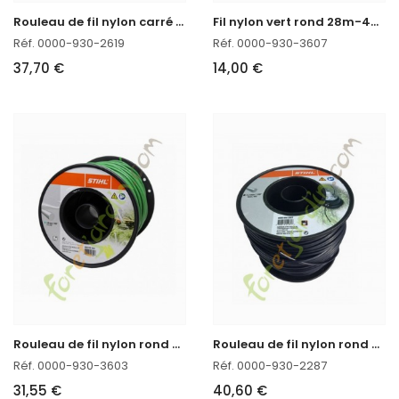
R
ouleau de fil nylon carré 168m - 3mm Stihl
F
il nylon vert rond 28m-4mm Stihl réf. 0000-930-3607 en stock
Réf. 0000-930-2619
Réf. 0000-930-3607
37,70 €
14,00 €
R
ouleau de fil nylon rond 90m - 4mm Stihl
R
ouleau de fil nylon rond 3.3 mm x 137 m STIHL
Réf. 0000-930-3603
Réf. 0000-930-2287
31,55 €
40,60 €