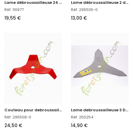
L
ame débroussailleuse 24 dents en Stock
L
ame débroussailleuse 2 dents courbée Oregon réf : 295505-0
Réf. 110977
Réf. 295505-0
19,55 €
13,00 €
C
outeau pour debroussailleuse broyeur 300 Oregon réf : 295508-0 en stock
L
ame debroussailleuse 3 Dents 250
Réf. 295508-0
Réf. 250254
24,50 €
14,90 €