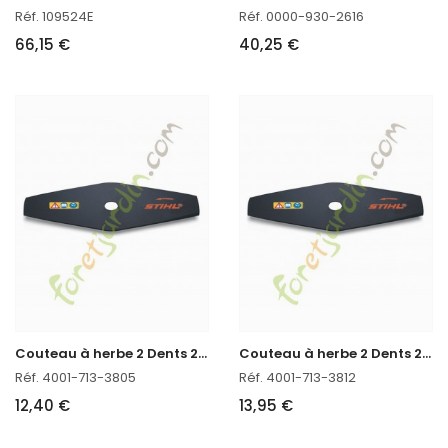
Réf. 109524E
Réf. 0000-930-2616
66,15 €
40,25 €
C
outeau à herbe 2 Dents 230 Stihl
C
outeau à herbe 2 Dents 260 Stihl
Réf. 4001-713-3805
Réf. 4001-713-3812
12,40 €
13,95 €