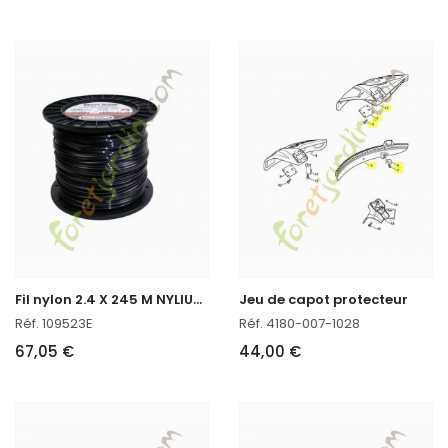
F
il nylon 2.4 X 245 M NYLIUM oregon réf : 109523E
Jeu de capot protecteur
Réf. 109523E
Réf. 4180-007-1028
67,05 €
44,00 €