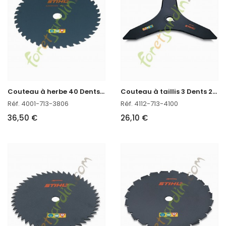
C
outeau à herbe 40 Dents 250mm Stihl réf. 4001-713-3806
C
outeau à taillis 3 Dents 250mm Stihl réf. 4112-713-4100
Réf. 4001-713-3806
Réf. 4112-713-4100
36,50 €
26,10 €