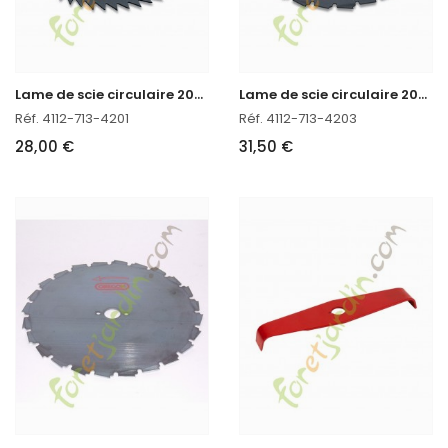
L
ame de scie circulaire 200mm-80 Stihl réf. 4112-713-4201
L
ame de scie circulaire 200mm-22 Stihl
Réf. 4112-713-4201
Réf. 4112-713-4203
28,00 €
31,50 €