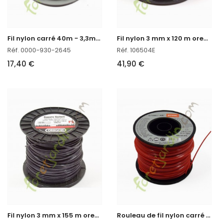
F
il nylon carré 40m - 3,3mm Stihl
F
il nylon 3 mm x 120 m oregon réf : 106504E
Réf. 0000-930-2645
Réf. 106504E
17,40 €
41,90 €
F
il nylon 3 mm x 155 m oregon réf : 109524E
R
ouleau de fil nylon carré 215m - 2,7mm Stihl