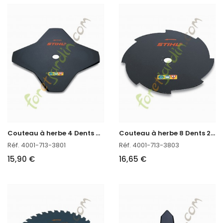
C
outeau à herbe 4 Dents Ø 230mm Stihl
C
outeau à herbe 8 Dents 230 Stihl
Réf. 4001-713-3801
Réf. 4001-713-3803
15,90 €
16,65 €