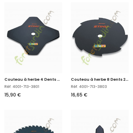
C
outeau à herbe 4 Dents Ø 230mm Stihl
C
outeau à herbe 8 Dents 230 Stihl
Réf. 4001-713-3801
Réf. 4001-713-3803
15,90 €
16,65 €