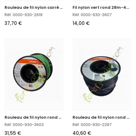
R
ouleau de fil nylon carré 168m - 3mm Stihl
F
il nylon vert rond 28m-4mm Stihl réf. 0000-930-3607 en stock
Réf. 0000-930-2619
Réf. 0000-930-3607
37,70 €
14,00 €
R
ouleau de fil nylon rond 90m - 4mm Stihl
R
ouleau de fil nylon rond 3.3 mm x 137 m STIHL
Réf. 0000-930-3603
Réf. 0000-930-2287
31,55 €
40,60 €