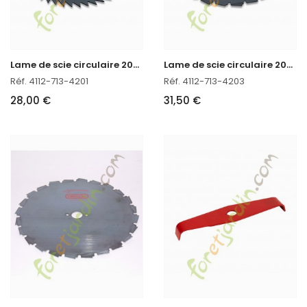
L
ame de scie circulaire 200mm-80 Stihl réf. 4112-713-4201
L
ame de scie circulaire 200mm-22 Stihl
Réf. 4112-713-4201
Réf. 4112-713-4203
28,00 €
31,50 €