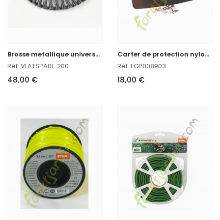
B
rosse metallique universelle pour débroussailleuse
C
arter de protection nylon universel pour débroussailleuse
Réf. VLATSPA01-200
Réf. FGP008903
48,00 €
18,00 €