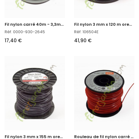
F
il nylon carré 40m - 3,3mm Stihl
F
il nylon 3 mm x 120 m oregon réf : 106504E
Réf. 0000-930-2645
Réf. 106504E
17,40 €
41,90 €
F
il nylon 3 mm x 155 m oregon réf : 109524E
R
ouleau de fil nylon carré 215m - 2,7mm Stihl