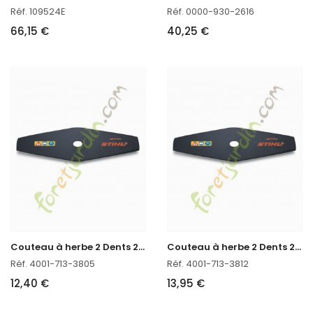
Réf. 109524E
Réf. 0000-930-2616
66,15 €
40,25 €
C
outeau à herbe 2 Dents 230 Stihl
C
outeau à herbe 2 Dents 260 Stihl
Réf. 4001-713-3805
Réf. 4001-713-3812
12,40 €
13,95 €