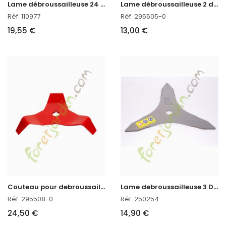
L
ame débroussailleuse 24 dents en Stock
L
ame débroussailleuse 2 dents courbée Oregon réf : 295505-0
Réf. 110977
Réf. 295505-0
19,55 €
13,00 €
C
outeau pour debroussailleuse broyeur 300 Oregon réf : 295508-0 en stock
L
ame debroussailleuse 3 Dents 250
Réf. 295508-0
Réf. 250254
24,50 €
14,90 €