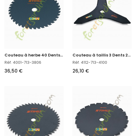
C
outeau à herbe 40 Dents 250mm Stihl réf. 4001-713-3806
C
outeau à taillis 3 Dents 250mm Stihl réf. 4112-713-4100
Réf. 4001-713-3806
Réf. 4112-713-4100
36,50 €
26,10 €