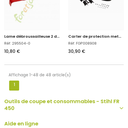
L
ame débroussailleuse 2 dents courbée Oregon réf : 295504-0
C
arter de protection metal universel pour débroussailleuse
Réf. 295504-0
Réf. FGP008908
10,80 €
30,90 €
Affichage 1-48 de 48 article(s)
1
Outils de coupe et consommables - Stihl FR
450
Aide en ligne