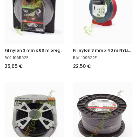
F
il nylon 3 mm x 60 m oregon réf : 106502E
F
il nylon 3 mm x 40 m NYLIUM oregon réf : 109522E en stock
Réf. 106502E
Réf. 109522E
25,65 €
22,50 €