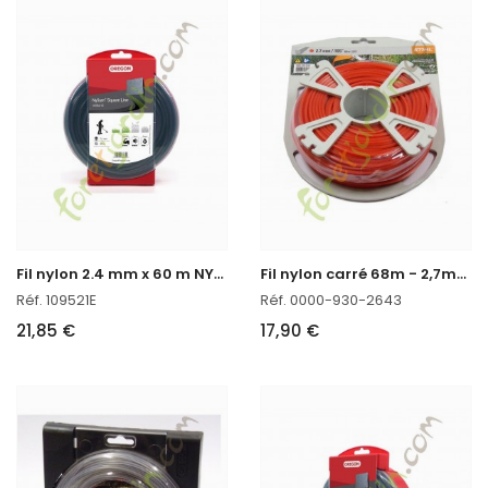
F
il nylon 2.4 mm x 60 m NYLIUM oregon réf : 109521E
F
il nylon carré 68m - 2,7mm Stihl réf. 0000-930-2643
Réf. 109521E
Réf. 0000-930-2643
21,85 €
17,90 €