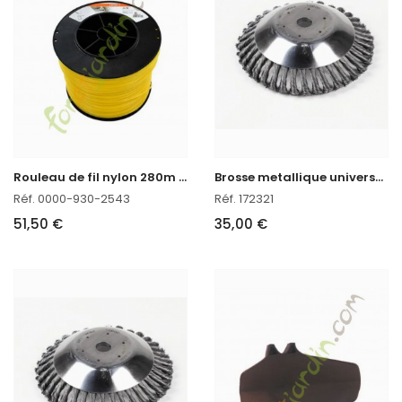
R
ouleau de fil nylon 280m - 3mm Stihl
B
rosse metallique universelle pour débroussailleuse
Réf. 0000-930-2543
Réf. 172321
51,50 €
35,00 €