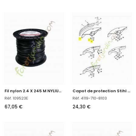
F
il nylon 2.4 X 245 M NYLIUM oregon réf : 109523E
C
apot de protection Stihl réf. 4119-710-8103
Réf. 109523E
Réf. 4119-710-8103
67,05 €
24,30 €