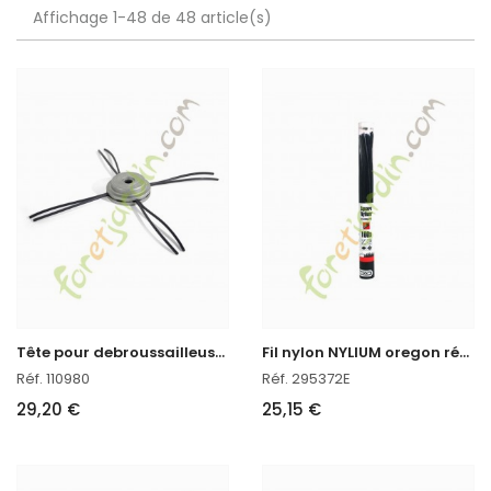
Affichage 1-48 de 48 article(s)
T
ête pour debroussailleuse nylon Aluminium oregon réf : 110980
F
il nylon NYLIUM oregon réf : 295372E
Réf. 110980
Réf. 295372E
29,20 €
25,15 €