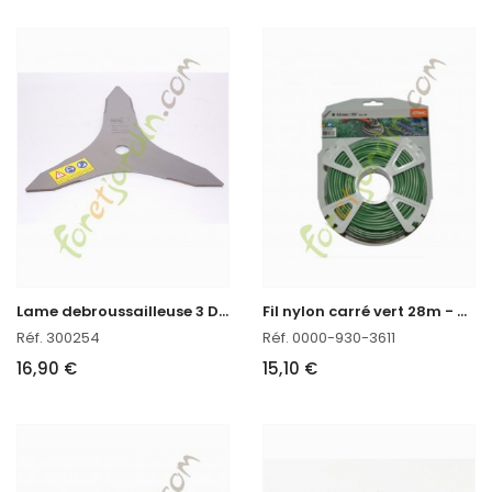
L
ame debroussailleuse 3 Dents 300
F
il nylon carré vert 28m - 4mm Stihl
Réf. 300254
Réf. 0000-930-3611
16,90 €
15,10 €