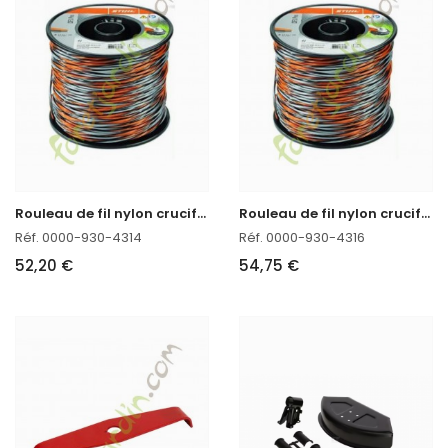
R
ouleau de fil nylon cruciforme CF3 Pro 2,7 mm - 172m Stihl
R
ouleau de fil nylon cruciforme CF3 Pro 3,3 mm - 113m Stihl
Réf. 0000-930-4314
Réf. 0000-930-4316
52,20 €
54,75 €