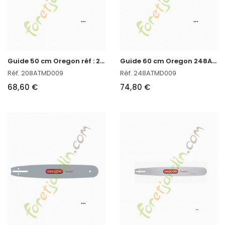
G
uide 50 cm Oregon réf : 208ATMD009 en stock
G
uide 60 cm Oregon 248ATMD009
Réf. 208ATMD009
Réf. 248ATMD009
68,60 €
74,80 €