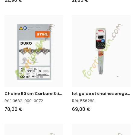
22,90 €
21,80 €
C
haine 50 cm Carbure Stihl ref . 3682-000-0072
l
ot guide et chaines oregon réf : 556288 en stock
Réf. 3682-000-0072
Réf. 556288
70,00 €
69,00 €