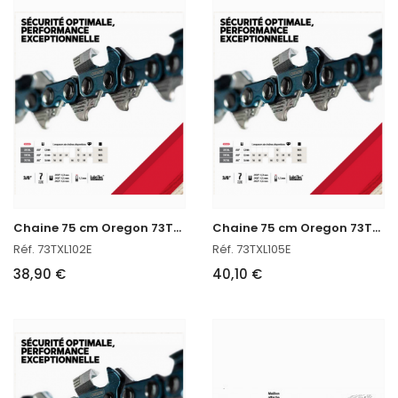
C
haine 75 cm Oregon 73TXL102E
C
haine 75 cm Oregon 73TXL105E
Réf. 73TXL102E
Réf. 73TXL105E
38,90 €
40,10 €