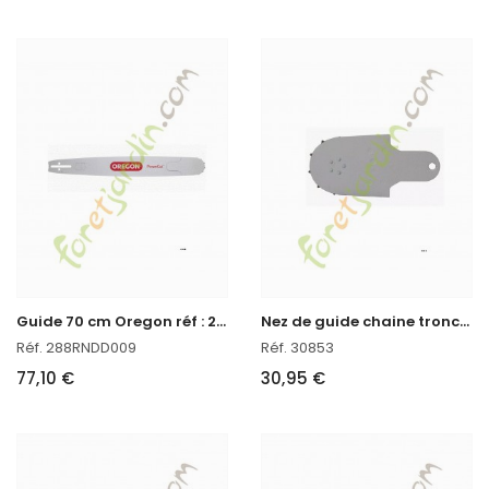
G
uide 70 cm Oregon réf : 288RNDD009 en stock
N
ez de guide chaine tronconneuse 30853
Réf. 288RNDD009
Réf. 30853
77,10 €
30,95 €