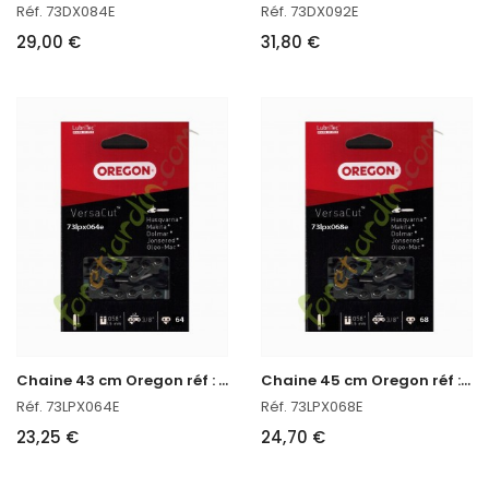
Réf. 73DX084E
Réf. 73DX092E
29,00 €
31,80 €
C
haine 43 cm Oregon réf : 73LPX064E
C
haine 45 cm Oregon réf : 73LPX068E
Réf. 73LPX064E
Réf. 73LPX068E
23,25 €
24,70 €