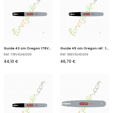
G
uide 43 cm Oregon 178VXLHD009
G
uide 45 cm Oregon réf : 188VXLHD009 en stock
Réf. 178VXLHD009
Réf. 188VXLHD009
44,10 €
46,70 €