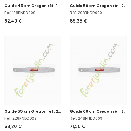
G
uide 45 cm Oregon réf : 188RNDD009 en stock
G
uide 50 cm Oregon réf : 208RNDD009 en stock
Réf. 188RNDD009
Réf. 208RNDD009
62,40 €
65,35 €
G
uide 55 cm Oregon réf : 228RNDD009 en stock
G
uide 60 cm Oregon réf : 248RNDD009 en stock
Réf. 228RNDD009
Réf. 248RNDD009
68,30 €
71,20 €