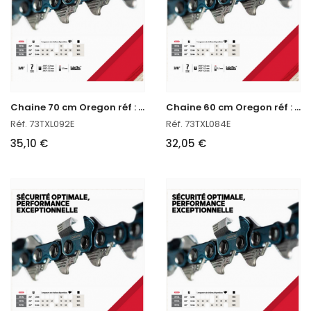
C
haine 70 cm Oregon réf : 73TXL092E
C
haine 60 cm Oregon réf : 73TXL084E
Réf. 73TXL092E
Réf. 73TXL084E
35,10 €
32,05 €