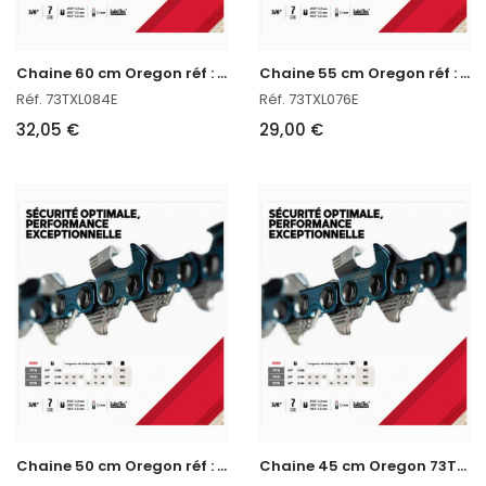
C
haine 60 cm Oregon réf : 73TXL084E
C
haine 55 cm Oregon réf : 73TXL076E
Réf. 73TXL084E
Réf. 73TXL076E
32,05 €
29,00 €
C
haine 50 cm Oregon réf : 73TXL072E
C
haine 45 cm Oregon 73TXL068E