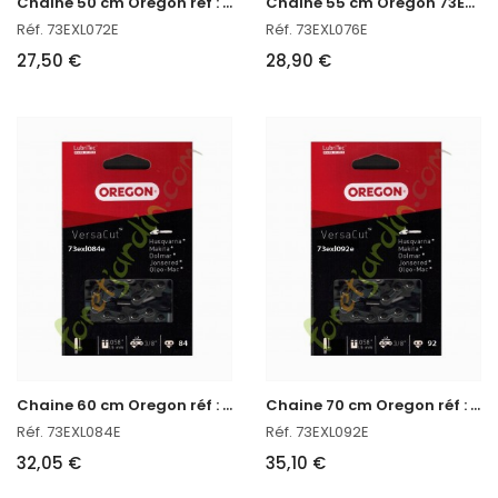
C
haine 50 cm Oregon réf : 73EXL072E
C
haine 55 cm Oregon 73EXL076E
Réf. 73EXL072E
Réf. 73EXL076E
27,50 €
28,90 €
C
haine 60 cm Oregon réf : 73EXL084E
C
haine 70 cm Oregon réf : 73EXL092E
Réf. 73EXL084E
Réf. 73EXL092E
32,05 €
35,10 €