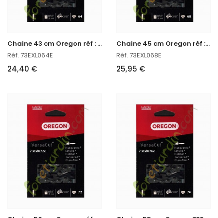
C
haine 43 cm Oregon réf : 73EXL064E
C
haine 45 cm Oregon réf : 73EXL068E
Réf. 73EXL064E
Réf. 73EXL068E
24,40 €
25,95 €