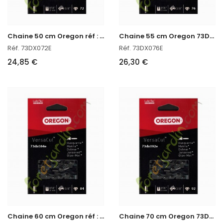
C
haine 50 cm Oregon réf : 73DX072E
C
haine 55 cm Oregon 73DX076E
Réf. 73DX072E
Réf. 73DX076E
24,85 €
26,30 €
C
haine 60 cm Oregon réf : 73DX084E
C
haine 70 cm Oregon 73DX092E