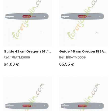
G
uide 43 cm Oregon réf : 178ATMD009
G
uide 45 cm Oregon 188ATMD009
Réf. 178ATMD009
Réf. 188ATMD009
64,00 €
65,55 €