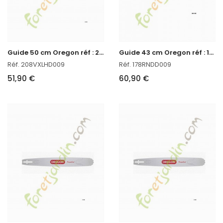
G
uide 50 cm Oregon réf : 208VXLHD009 en stock
G
uide 43 cm Oregon réf : 178RNDD009 en stock
Réf. 208VXLHD009
Réf. 178RNDD009
51,90 €
60,90 €