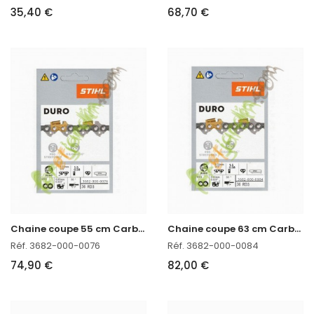
35,40 €
68,70 €
C
haine coupe 55 cm Carbure
C
haine coupe 63 cm Carbure
Réf. 3682-000-0076
Réf. 3682-000-0084
74,90 €
82,00 €