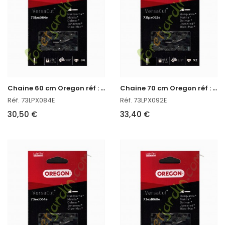
C
haine 60 cm Oregon réf : 73LPX084E
C
haine 70 cm Oregon réf : 73LPX092E
Réf. 73LPX084E
Réf. 73LPX092E
30,50 €
33,40 €