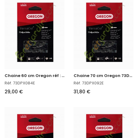
C
haine 60 cm Oregon réf : 73DPX084E
C
haine 70 cm Oregon 73DPX092E
Réf. 73DPX084E
Réf. 73DPX092E
29,00 €
31,80 €