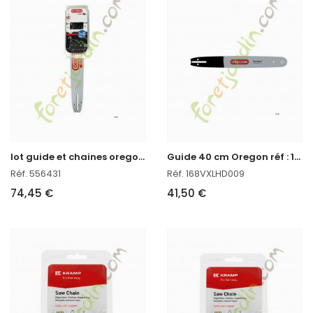
l
ot guide et chaines oregon réf : 556431 en stock
G
uide 40 cm Oregon réf : 168VXLHD009 en stock
Réf. 556431
Réf. 168VXLHD009
74,45 €
41,50 €