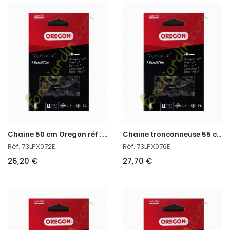
C
haine 50 cm Oregon réf : 73LPX072E
C
haine tronconneuse 55 cm Oregon 73LPX076E
Réf. 73LPX072E
Réf. 73LPX076E
26,20 €
27,70 €