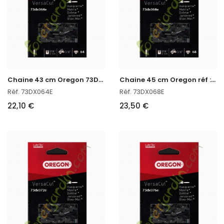
C
haine 43 cm Oregon 73DX064E
C
haine 45 cm Oregon réf : 73DX068E
Réf. 73DX064E
Réf. 73DX068E
22,10 €
23,50 €