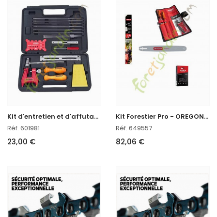
K
it d'entretien et d'affutage Tronçonneuse Oregon réf. 601981 en stock
K
it Forestier Pro - OREGON- Husqvarna- 208rndd009 + 73exl072e en stock
Réf. 601981
Réf. 649557
23,00 €
82,06 €