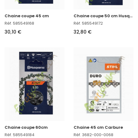
C
haine coupe 50 cm Husqvarna ref. 585549172 en stock
Chaine coupe 45 cm
Réf. 585549168
Réf. 585549172
30,10 €
32,80 €
Chaine coupe 60cm
Chaine 45 cm Carbure
Réf. 585549184
Réf. 3682-000-0068