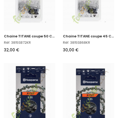
C
haine TITANE coupe 50 CM
C
haine TITANE coupe 45 CM
Réf. 3815SB72KR
Réf. 3815SB68KR
32,00 €
30,00 €