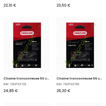
22,10 €
23,50 €
C
haine tronconneuse 50 cm Oregon réf : 73DPX072E
C
haine tronconneuse 55 cm Oregon 73DPX076E
Réf. 73DPX072E
Réf. 73DPX076E
24,85 €
26,30 €