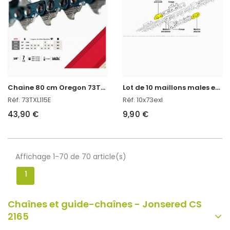
C
haine 80 cm Oregon 73TXL115E
L
ot de 10 maillons males et femelles
Réf. 73TXL115E
Réf. 10x73exl
43,90 €
9,90 €
Affichage 1-70 de 70 article(s)
1
Chaînes et guide-chaînes - Jonsered CS
2165