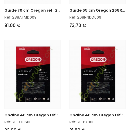
G
uide 70 cm Oregon réf : 288ATMD009 en stock
G
uide 65 cm Oregon 268RNDD009
Réf. 288ATMD009
Réf. 268RNDD009
91,00 €
73,70 €
C
haine 40 cm Oregon réf : 73EXL060E
C
haine 40 cm Oregon réf : 73LPX060E
Réf. 73EXL060E
Réf. 73LPX060E