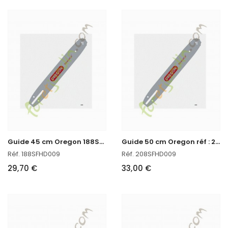
G
uide 45 cm Oregon 188SFHD009
G
uide 50 cm Oregon réf : 208SFHD009 en stock
Réf. 188SFHD009
Réf. 208SFHD009
29,70 €
33,00 €