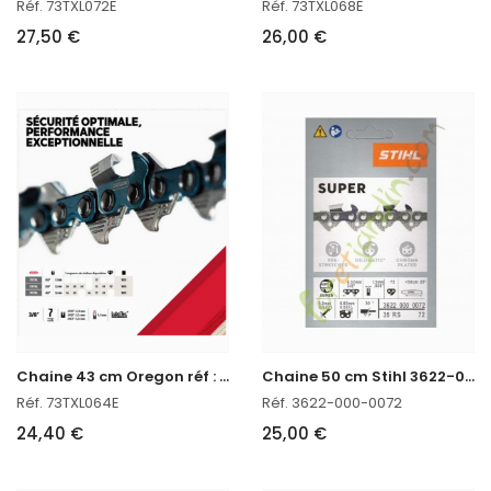
Réf. 73TXL072E
Réf. 73TXL068E
27,50 €
26,00 €
C
haine 43 cm Oregon réf : 73TXL064E
C
haine 50 cm Stihl 3622-000-0072
Réf. 73TXL064E
Réf. 3622-000-0072
24,40 €
25,00 €