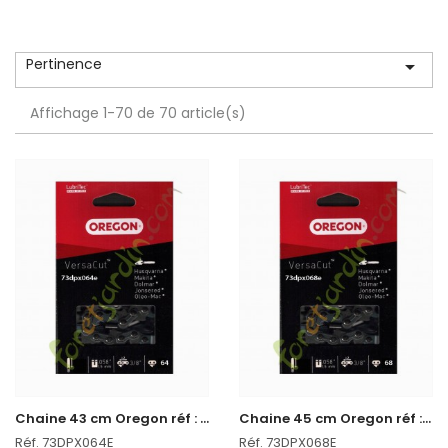
Pertinence

Affichage 1-70 de 70 article(s)
C
haine 43 cm Oregon réf : 73DPX064E
C
haine 45 cm Oregon réf : 73DPX068E
Réf. 73DPX064E
Réf. 73DPX068E