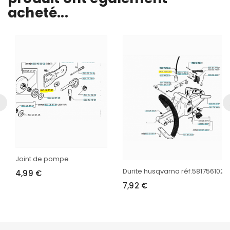
acheté...
Joint de pompe
Durite husqvarna réf.581756102
4,99 €
7,92 €