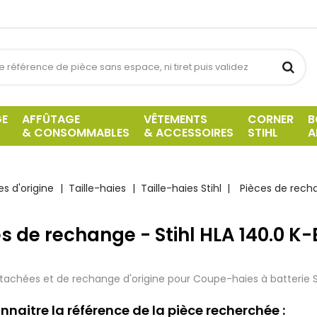
GE
AFFÛTAGE
VÊTEMENTS
CORNER
B
& CONSOMMABLES
& ACCESSOIRES
STIHL
A
s d'origine
Taille-haies
Taille-haies Stihl
Pièces de recha
s de rechange - Stihl HLA 140.0 K-
tachées et de rechange d'origine pour
Coupe-haies à batterie
S
nnaitre la référence de la pièce recherchée :