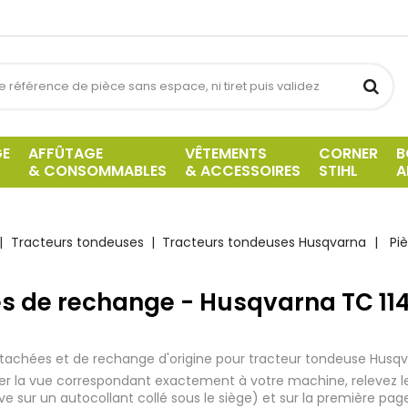
GE
AFFÛTAGE
VÊTEMENTS
CORNER
B
& CONSOMMABLES
& ACCESSOIRES
STIHL
A
Tracteurs tondeuses
Tracteurs tondeuses Husqvarna
Pi
es de rechange - Husqvarna TC 11
tachées et de rechange d'origine pour tracteur tondeuse Husqv
iser la vue correspondant exactement à votre machine, relevez l
uve sur un autocollant collé sous le siège) et sur la première pag