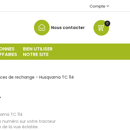
Compte
0
Nous contacter
ONNES
BIEN UTILISER
FFAIRES
NOTRE SITE
èces de rechange - Husqvarna TC 114
4
arna TC 114
e numéro sur votre tracteur
e de la vue éclatée.