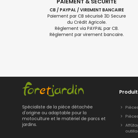
PAIEMENT & SÉCURITÉ
CB / PAYPAL / VIREMENT BANCAIRE
Paiement par CB sécurisé 3D Secure
du Crédit Agricole.
Règlement via PAYPAL par CB.
Règlement par virement bancaire.
Produit
Spécialiste de la pièce détachée
Pièce
d'origine ou adaptable pour la
Pièce
motoculture et le matériel de parcs et
jardins.
Affût
outill