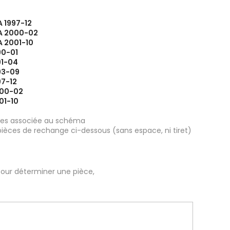
A 1997-12
A 2000-02
A 2001-10
90-01
91-04
93-09
97-12
000-02
01-10
ièces associée au schéma
pièces de rechange ci-dessous (sans espace, ni tiret)
our déterminer une pièce,