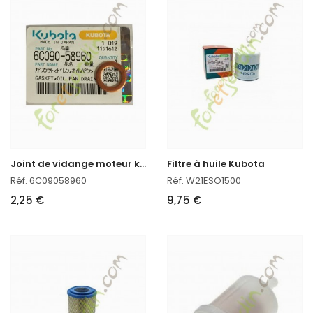
J
oint de vidange moteur kubota
Filtre à huile Kubota
Réf. 6C09058960
Réf. W21ESO1500
2,25 €
9,75 €