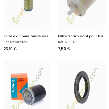
F
iltre à air pour tondeuses autoportées kubota
F
iltre à carburant pour tracteur kubota
Réf. K121182320
Réf. 1258143013
23,10 €
7,50 €