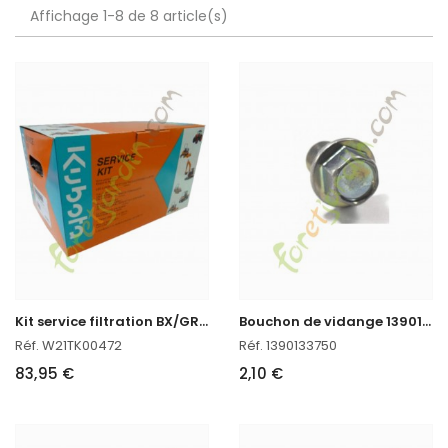
Affichage 1-8 de 8 article(s)
K
it service filtration BX/GR/G/TG
B
ouchon de vidange 13901-33750
Réf. W21TK00472
Réf. 1390133750
83,95 €
2,10 €