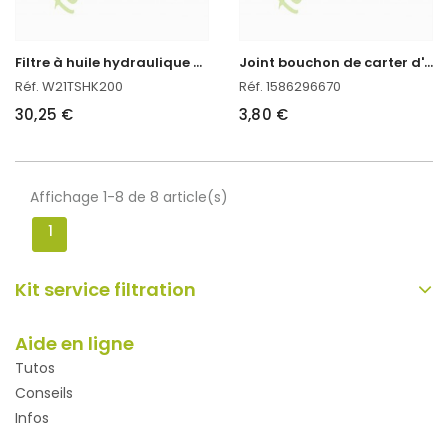
F
iltre à huile hydraulique pour tracteur kubota
J
oint bouchon de carter d'huile kubota 1586296670
Réf. W21TSHK200
Réf. 1586296670
30,25 €
3,80 €
Affichage 1-8 de 8 article(s)
1
Kit service filtration
Aide en ligne
Tutos
Conseils
Infos