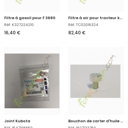
F
iltre à air pour tracteur kubota
Filtre à gasoil pour F 3680
Réf. K327224210
Réf. TC02016324
16,40 €
82,40 €
B
ouchon de carter d'huile Kubota
Joint Kubota
Réf. 1547196650
Réf. 1627133750