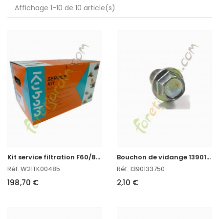
Affichage 1-10 de 10 article(s)
K
it service filtration F60/80/90
B
ouchon de vidange 13901-33750
Réf. W21TK00485
Réf. 1390133750
198,70 €
2,10 €