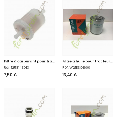
F
iltre à carburant pour tracteur kubota
F
iltre à huile pour tracteur kubota
Réf. 1258143013
Réf. W21ESO1600
7,50 €
13,40 €