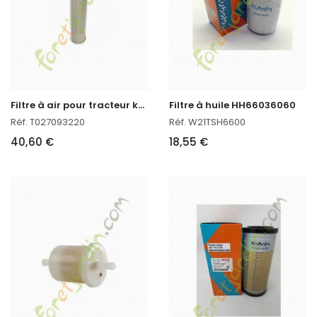
F
iltre à air pour tracteur kubota
Filtre à huile HH66036060
Réf. T027093220
Réf. W21TSH6600
40,60 €
18,55 €