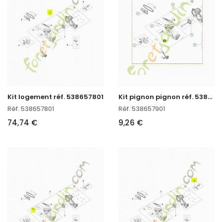
K
it pignon pignon réf. 538657901
Kit logement réf. 538657801
Réf. 538657801
Réf. 538657901
74,74 €
9,26 €