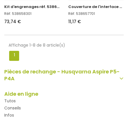
K
it d'engrenages réf. 538658301
C
ouverture de l'interface utilisateur réf. 538657701
Réf. 538658301
Réf. 538657701
73,74 €
11,17 €
Affichage 1-8 de 8 article(s)
1
Pièces de rechange - Husqvarna Aspire P5-
P4A
Aide en ligne
Tutos
Conseils
Infos