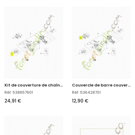
K
it de couverture de chaîne réf. 538657601
C
ouvercle de barre couvercle de barre réf. 536428701
Réf. 538657601
Réf. 536428701
24,91 €
12,90 €