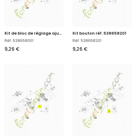
K
it de bloc de réglage ajusteur réf. 538658001
Kit bouton réf. 538658201
Réf. 538658001
Réf. 538658201
9,26 €
9,26 €