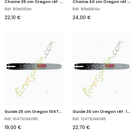
C
haine 35 cm Oregon réf : 80TXL059E
C
haine 40 cm Oregon réf : 80TXL064E
Réf. 80txl059e
Réf. 80txl064e
22,10 €
24,00 €
G
uide 25 cm Oregon 104TXLNA095
G
uide 30 cm Oregon réf : 124TXLNA095
Réf. 104TXLNA095
Réf. 124TXLNA095
19,00 €
22,70 €