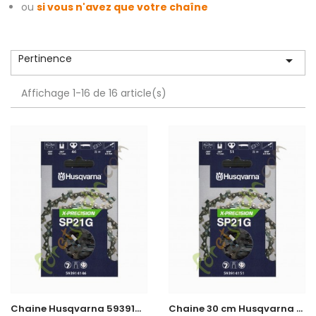
ou
si vous n'avez que votre chaîne
Pertinence

Affichage 1-16 de 16 article(s)
C
haine Husqvarna 593914146
C
haine 30 cm Husqvarna 593914151 en stock