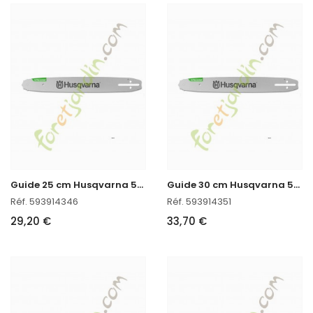
G
uide 25 cm Husqvarna 593914346
G
uide 30 cm Husqvarna 593914351
Réf. 593914346
Réf. 593914351
29,20 €
33,70 €