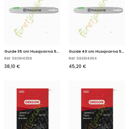
G
uide 35 cm Husqvarna 593914359
G
uide 40 cm Husqvarna 593914364
Réf. 593914359
Réf. 593914364
38,10 €
45,20 €