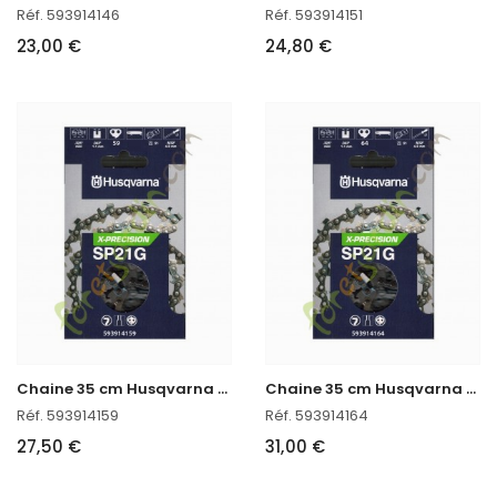
Réf. 593914146
Réf. 593914151
23,00 €
24,80 €
C
haine 35 cm Husqvarna 593914159
C
haine 35 cm Husqvarna 593914164
Réf. 593914159
Réf. 593914164
27,50 €
31,00 €