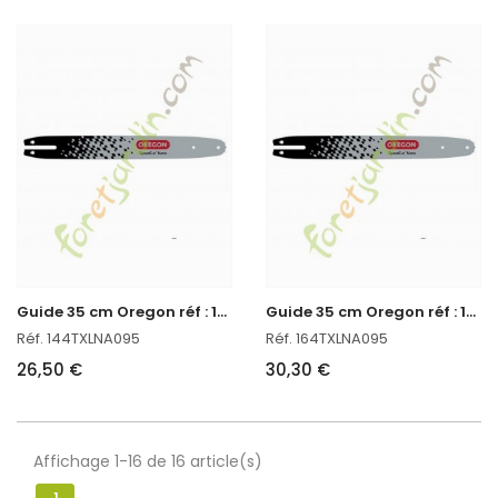
G
uide 35 cm Oregon réf : 144TXLNA095 en stock
G
uide 35 cm Oregon réf : 164TXLNA095 en stock
Réf. 144TXLNA095
Réf. 164TXLNA095
26,50 €
30,30 €
Affichage 1-16 de 16 article(s)