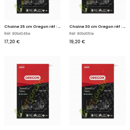
C
haine 25 cm Oregon réf : 80TXL046E
C
haine 30 cm Oregon réf : 80TXL051E
Réf. 80txl046e
Réf. 80txl051e
17,20 €
19,20 €