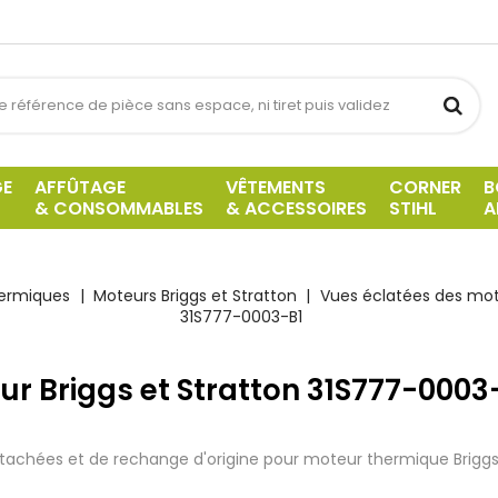
GE
AFFÛTAGE
VÊTEMENTS
CORNER
B
& CONSOMMABLES
& ACCESSOIRES
STIHL
A
hermiques
Moteurs Briggs et Stratton
Vues éclatées des mote
31S777-0003-B1
ur Briggs et Stratton 31S777-0003
tachées et de rechange d'origine pour moteur thermique Brigg