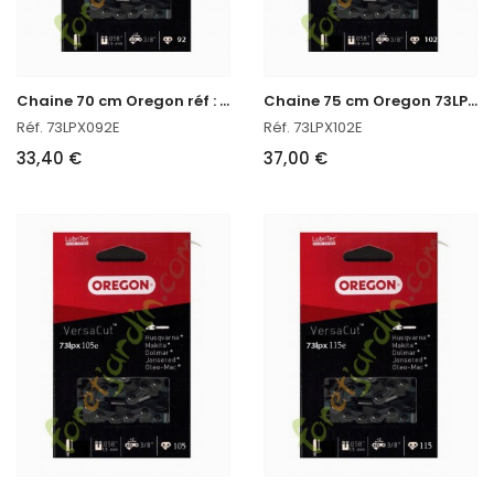
C
haine 70 cm Oregon réf : 73LPX092E
C
haine 75 cm Oregon 73LPX102E
Réf. 73LPX092E
Réf. 73LPX102E
33,40 €
37,00 €