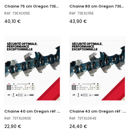
C
haine 75 cm Oregon 73EXL105E
C
haine 80 cm Oregon 73EXL115E
Réf. 73EXL105E
Réf. 73EXL115E
40,10 €
43,90 €
C
haine 40 cm Oregon réf : 73TXL060E
C
haine 43 cm Oregon réf : 73TXL064E
Réf. 73TXL060E
Réf. 73TXL064E
22,90 €
24,40 €