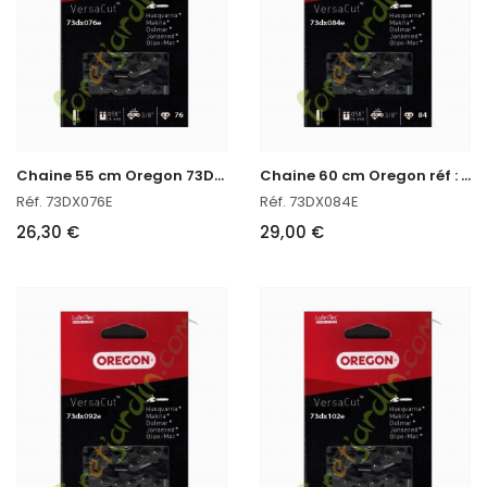
C
haine 55 cm Oregon 73DX076E
C
haine 60 cm Oregon réf : 73DX084E
Réf. 73DX076E
Réf. 73DX084E
26,30 €
29,00 €