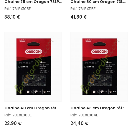
C
haine 75 cm Oregon 73LPX105E
C
haine 80 cm Oregon 73LPX115E
Réf. 73LPX105E
Réf. 73LPX115E
38,10 €
41,80 €
C
haine 40 cm Oregon réf : 73EXL060E
C
haine 43 cm Oregon réf : 73EXL064E
Réf. 73EXL060E
Réf. 73EXL064E
22,90 €
24,40 €