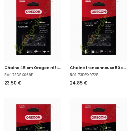
C
haine 45 cm Oregon réf : 73DPX068E
C
haine tronconneuse 50 cm Oregon réf : 73DPX072E
Réf. 73DPX068E
Réf. 73DPX072E
23,50 €
24,85 €