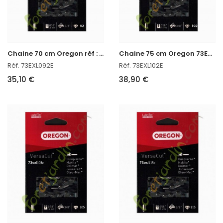
C
haine 70 cm Oregon réf : 73EXL092E
C
haine 75 cm Oregon 73EXL102E
Réf. 73EXL092E
Réf. 73EXL102E
35,10 €
38,90 €