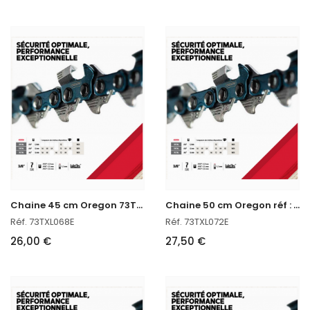
C
haine 45 cm Oregon 73TXL068E
C
haine 50 cm Oregon réf : 73TXL072E
Réf. 73TXL068E
Réf. 73TXL072E
26,00 €
27,50 €