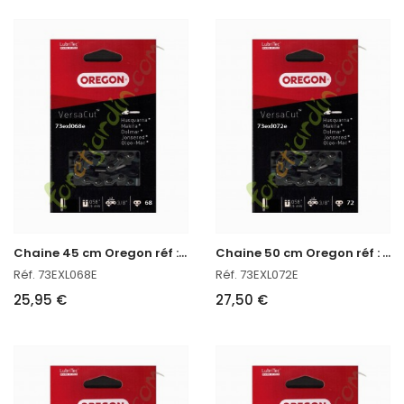
C
haine 45 cm Oregon réf : 73EXL068E
C
haine 50 cm Oregon réf : 73EXL072E
Réf. 73EXL068E
Réf. 73EXL072E
25,95 €
27,50 €