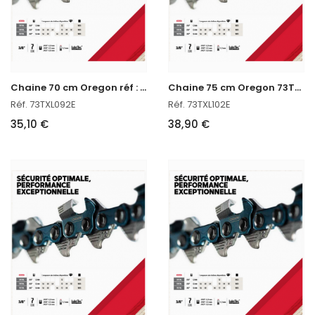
C
haine 70 cm Oregon réf : 73TXL092E
C
haine 75 cm Oregon 73TXL102E
Réf. 73TXL092E
Réf. 73TXL102E
35,10 €
38,90 €