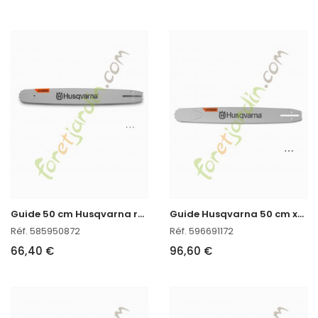
G
uide 50 cm Husqvarna réf : 585950872
G
uide Husqvarna 50 cm x-tough
Réf. 585950872
Réf. 596691172
66,40 €
96,60 €