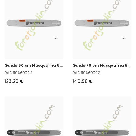
G
uide 60 cm Husqvarna 596691184
G
uide 70 cm Husqvarna 596691192
Réf. 596691184
Réf. 596691192
123,20 €
140,90 €