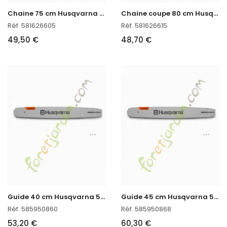
C
haine 75 cm Husqvarna 581626605
C
haine coupe 80 cm Husqvarna 581626615
Réf. 581626605
Réf. 581626615
49,50 €
48,70 €
G
uide 40 cm Husqvarna 585950860
G
uide 45 cm Husqvarna 585950868 en stock
Réf. 585950860
Réf. 585950868
53,20 €
60,30 €