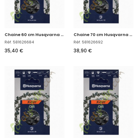
C
haine 60 cm Husqvarna réf : 581626684 en stock
C
haine 70 cm Husqvarna 581626692
Réf. 581626684
Réf. 581626692
35,40 €
38,90 €