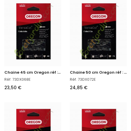
C
haine 45 cm Oregon réf : 73DX068E
C
haine 50 cm Oregon réf : 73DX072E
Réf. 73DX068E
Réf. 73DX072E
23,50 €
24,85 €