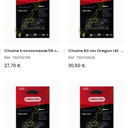
C
haine tronconneuse 55 cm Oregon 73LPX076E
C
haine 60 cm Oregon réf : 73LPX084E
Réf. 73LPX076E
Réf. 73LPX084E
27,70 €
30,50 €