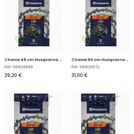
C
haine 45 cm Husqvarna ref. 581626668
C
haine 50 cm Husqvarna réf : 581626672
Réf. 581626668
Réf. 581626672
29,20 €
31,00 €