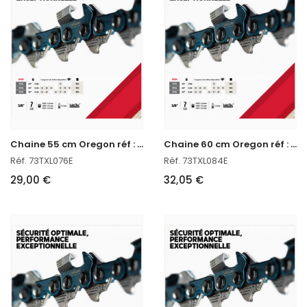
C
haine 55 cm Oregon réf : 73TXL076E
C
haine 60 cm Oregon réf : 73TXL084E
Réf. 73TXL076E
Réf. 73TXL084E
29,00 €
32,05 €