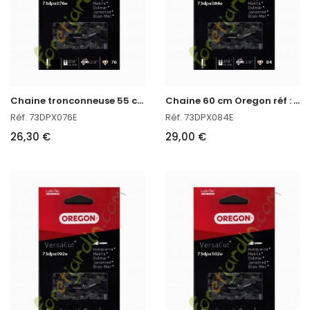
C
haine tronconneuse 55 cm Oregon 73DPX076E
C
haine 60 cm Oregon réf : 73DPX084E
Réf. 73DPX076E
Réf. 73DPX084E
26,30 €
29,00 €