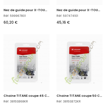
N
ez de guide pour X-TOUGH LIGHT 599967801
N
ez de guide pour X-TOUGH 597474101
Réf. 599967801
Réf. 597474101
60,20 €
45,16 €
C
haine TITANE coupe 45 CM
C
haine TITANE coupe 50 CM
Réf. 3815SB68KR
Réf. 3815SB72KR