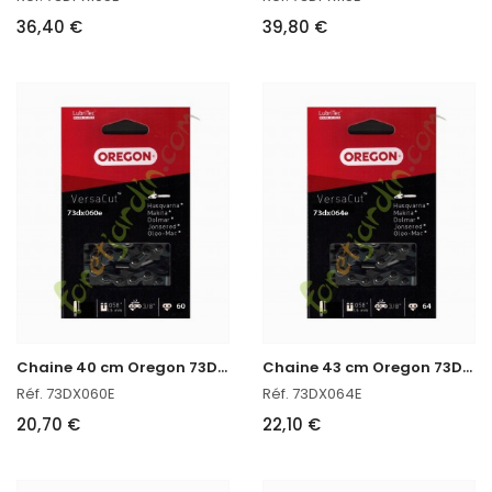
36,40 €
39,80 €
C
haine 40 cm Oregon 73DX060E
C
haine 43 cm Oregon 73DX064E
Réf. 73DX060E
Réf. 73DX064E
20,70 €
22,10 €