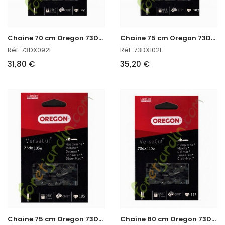
C
haine 70 cm Oregon 73DX092E
C
haine 75 cm Oregon 73DX102E
Réf. 73DX092E
Réf. 73DX102E
31,80 €
35,20 €
C
haine 75 cm Oregon 73DX105E
C
haine 80 cm Oregon 73DX115E