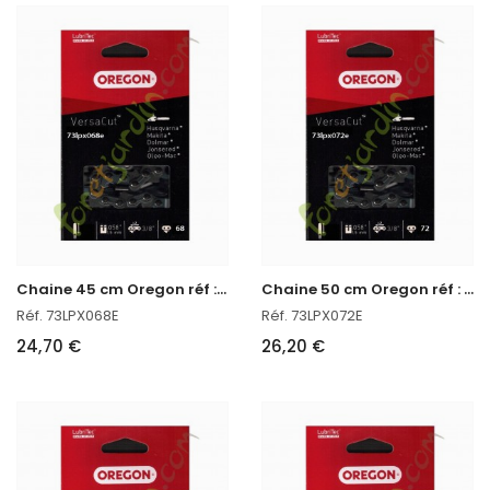
C
haine 45 cm Oregon réf : 73LPX068E
C
haine 50 cm Oregon réf : 73LPX072E
Réf. 73LPX068E
Réf. 73LPX072E
24,70 €
26,20 €