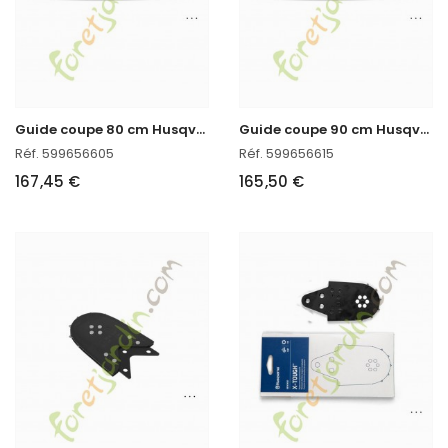
G
uide coupe 80 cm Husqvarna 599656605
G
uide coupe 90 cm Husqvarna 599656615
Réf. 599656605
Réf. 599656615
167,45 €
165,50 €