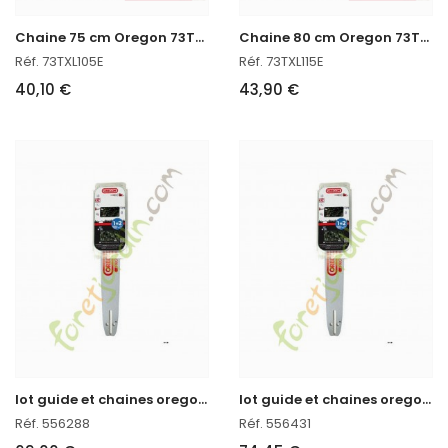
C
haine 75 cm Oregon 73TXL105E
C
haine 80 cm Oregon 73TXL115E
Réf. 73TXL105E
Réf. 73TXL115E
40,10 €
43,90 €
l
ot guide et chaines oregon réf : 556288 en stock
l
ot guide et chaines oregon réf : 556431 en stock
Réf. 556288
Réf. 556431