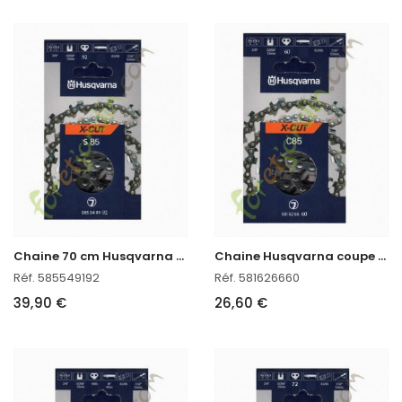
C
haine 70 cm Husqvarna 585549192
C
haine Husqvarna coupe 40 cm 581626660
Réf. 585549192
Réf. 581626660
39,90 €
26,60 €