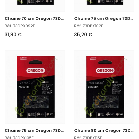
C
haine 70 cm Oregon 73DPX092E
C
haine 75 cm Oregon 73DPX102E
Réf. 73DPX092E
Réf. 73DPX102E
31,80 €
35,20 €
C
haine 75 cm Oregon 73DPX105E
C
haine 80 cm Oregon 73DPX115E
Réf. 73DPX105E
Réf. 73DPX115E