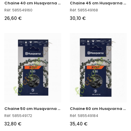
C
haine 40 cm Husqvarna 585549160
C
haine 45 cm Husqvarna 585549168
Réf. 585549160
Réf. 585549168
26,60 €
30,10 €
C
haine 50 cm Husqvarna réf : 585549172 en stock
C
haine 60 cm Husqvarna 585549184
Réf. 585549172
Réf. 585549184
32,80 €
35,40 €