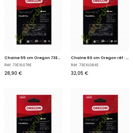
C
haine 55 cm Oregon 73EXL076E
C
haine 60 cm Oregon réf : 73EXL084E
Réf. 73EXL076E
Réf. 73EXL084E
28,90 €
32,05 €