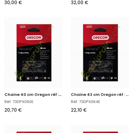
30,00 €
32,00 €
C
haine 40 cm Oregon réf : 73DPX060E
C
haine 43 cm Oregon réf : 73DPX064E
Réf. 73DPX060E
Réf. 73DPX064E
20,70 €
22,10 €