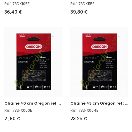
Réf. 73DX105E
Réf. 73DX115E
36,40 €
39,80 €
C
haine 40 cm Oregon réf : 73LPX060E
C
haine 43 cm Oregon réf : 73LPX064E
Réf. 73LPX060E
Réf. 73LPX064E
21,80 €
23,25 €