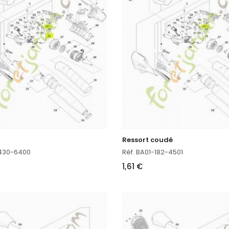
Ressort coudé
-430-6400
Réf. BA01-182-4501
1,61 €