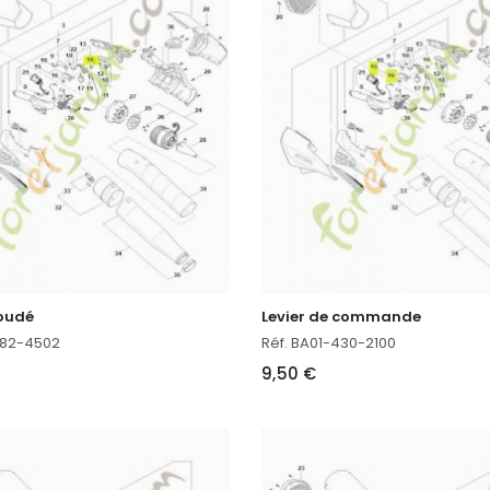
coudé
Levier de commande
-182-4502
Réf. BA01-430-2100
9,50 €