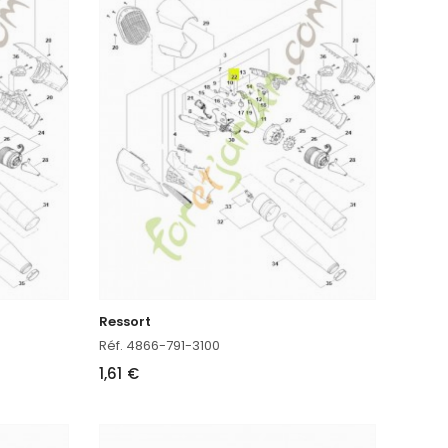
Ressort
Réf. 4866-791-3100
1,61 €