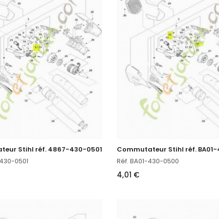
eur Stihl réf. 4867-430-0501
Commutateur Stihl réf. BA01
-430-0501
Réf. BA01-430-0500
4,01 €