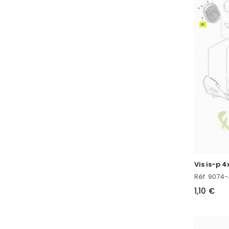
Vis is-p 
Réf. 9074
1,10 €