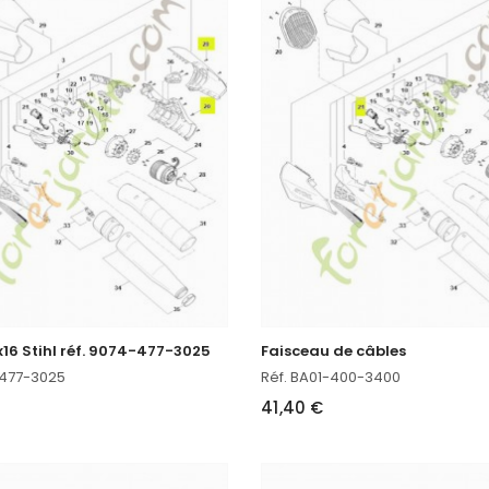
4x16 Stihl réf. 9074-477-3025
Faisceau de câbles
-477-3025
Réf. BA01-400-3400
41,40 €