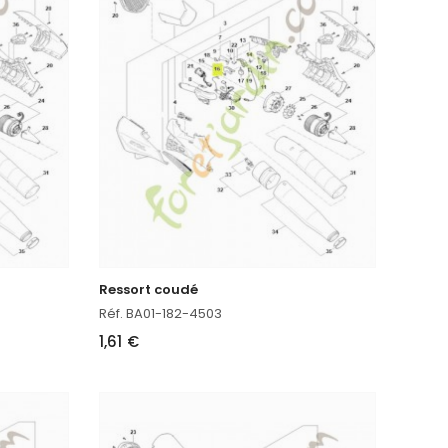
Ressort coudé
Réf. BA01-182-4503
1,61 €