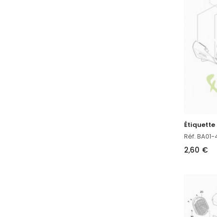
Étiquette
Réf. BA01
2,60 €