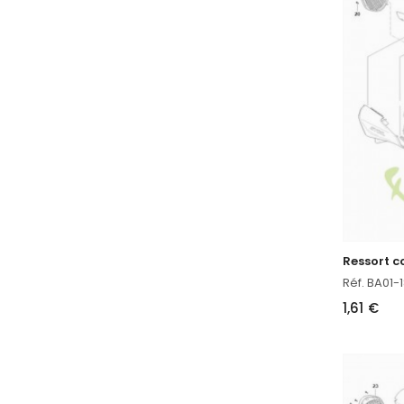
Ressort 
Réf. BA01
1,61 €