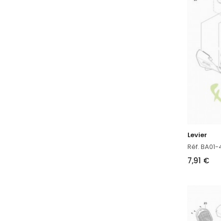
Levier
Réf. BA01
7,91 €