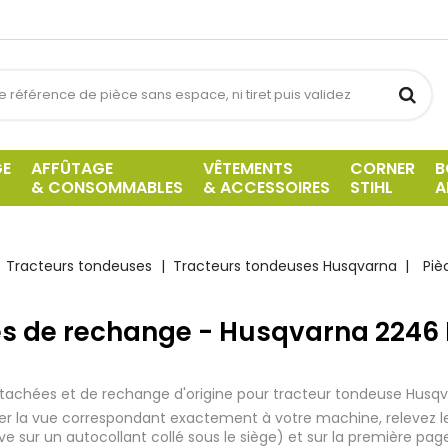
GE
AFFÛTAGE
VÊTEMENTS
CORNER
B
& CONSOMMABLES
& ACCESSOIRES
STIHL
A
Tracteurs tondeuses
Tracteurs tondeuses Husqvarna
Piè
es de rechange - Husqvarna 2246 
tachées et de rechange d'origine pour tracteur tondeuse Husq
iser la vue correspondant exactement à votre machine, relevez l
uve sur un autocollant collé sous le siège) et sur la première pag