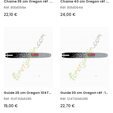
C
haine 35 cm Oregon réf : 80TXL059E
C
haine 40 cm Oregon réf : 80TXL064E
Réf. 80txl059e
Réf. 80txl064e
22,10 €
24,00 €
G
uide 25 cm Oregon 104TXLNA095
G
uide 30 cm Oregon réf : 124TXLNA095
Réf. 104TXLNA095
Réf. 124TXLNA095
19,00 €
22,70 €