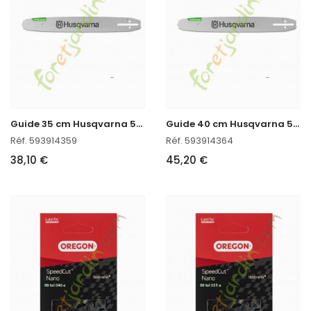
G
uide 35 cm Husqvarna 593914359
G
uide 40 cm Husqvarna 593914364
Réf. 593914359
Réf. 593914364
38,10 €
45,20 €