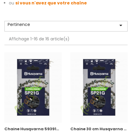
ou
si vous n'avez que votre chaîne
Pertinence

Affichage 1-16 de 16 article(s)
C
haine Husqvarna 593914146
C
haine 30 cm Husqvarna 593914151 en stock