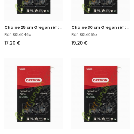
C
haine 25 cm Oregon réf : 80TXL046E
C
haine 30 cm Oregon réf : 80TXL051E
Réf. 80txl046e
Réf. 80txl051e
17,20 €
19,20 €