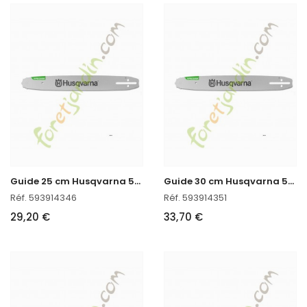
G
uide 25 cm Husqvarna 593914346
G
uide 30 cm Husqvarna 593914351
Réf. 593914346
Réf. 593914351
29,20 €
33,70 €