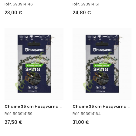
Réf. 593914146
Réf. 593914151
23,00 €
24,80 €
C
haine 35 cm Husqvarna 593914159
C
haine 35 cm Husqvarna 593914164
Réf. 593914159
Réf. 593914164
27,50 €
31,00 €