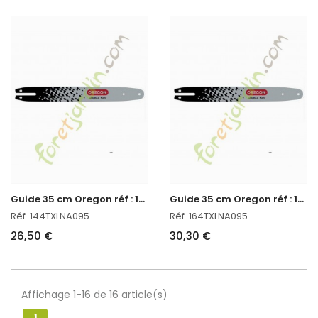
G
uide 35 cm Oregon réf : 144TXLNA095 en stock
G
uide 35 cm Oregon réf : 164TXLNA095 en stock
Réf. 144TXLNA095
Réf. 164TXLNA095
26,50 €
30,30 €
Affichage 1-16 de 16 article(s)