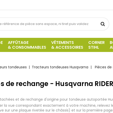
GE
AFFÛTAGE
VÊTEMENTS
CORNER
B
& CONSOMMABLES
& ACCESSOIRES
STIHL
A
eurs tondeuses
Tracteurs tondeuses Husqvarna
Pièces de
es de rechange - Husqvarna RIDE
tachées et de rechange d'origine pour tondeuse autoportée H
iser la vue correspondant exactement à votre machine, relevez l
uve sur une plaque rivetée sur le châssis) et sur la première page