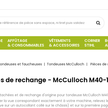
GE
AFFÛTAGE
VÊTEMENTS
CORNER
B
& CONSOMMABLES
& ACCESSOIRES
STIHL
A
ondeuses et faucheuses
Tondeuses McCulloch
Pièces de
es de rechange - McCulloch M40-1
tachées et de rechange d'origine pour tondeuse McCulloch M4
iser la vue correspondant exactement à votre machine, relevez 
uve sur un autocollant collé sur le châssis) et sur la première pa