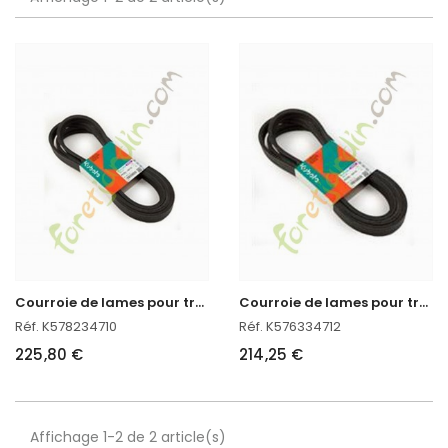
C
ourroie de lames pour tracteur Kubota
C
ourroie de lames pour tracteur Kubota
Réf. K578234710
Réf. K576334712
225,80 €
214,25 €
Affichage 1-2 de 2 article(s)