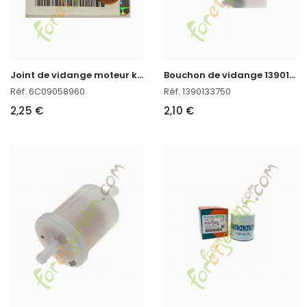
J
oint de vidange moteur kubota
B
ouchon de vidange 13901-33750
Réf. 6C09058960
Réf. 1390133750
2,25 €
2,10 €