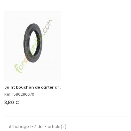
J
oint bouchon de carter d'huile kubota 1586296670
Réf. 1586296670
3,80 €
Affichage 1-7 de 7 article(s)