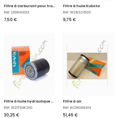
F
iltre à carburant pour tracteur kubota
Filtre à huile Kubota
Réf. 1258143013
Réf. W21ESO1500
7,50 €
9,75 €
F
iltre à huile hydraulique pour tracteur kubota
Filtre à air
Réf. W21TSHK200
Réf. 6C06099414
30,25 €
51,45 €