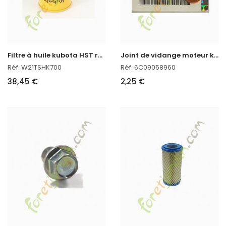
F
iltre à huile kubota HST réf W21TSHK700
J
oint de vidange moteur kubota
Réf. W21TSHK700
Réf. 6C09058960
38,45 €
2,25 €