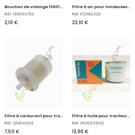
B
ouchon de vidange 13901-33750
F
iltre à air pour tondeuses autoportées kubota
Réf. 1390133750
Réf. K121182320
2,10 €
23,10 €
F
iltre à carburant pour tracteur kubota
F
iltre à huile pour tracteur kubota
Réf. 1258143013
Réf. W21ESO1530
7,50 €
13,90 €