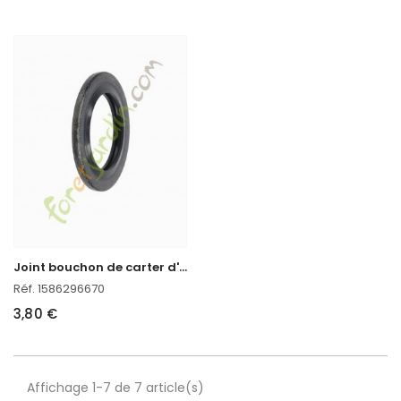
J
oint bouchon de carter d'huile kubota 1586296670
Réf. 1586296670
3,80 €
Affichage 1-7 de 7 article(s)