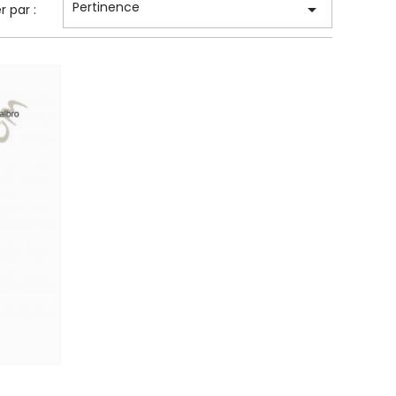
Pertinence

er par :