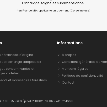
Emballage soigné et surdimensionné.
* en France Métropolitaine uniquement (Corse incluse)
s
Informations
s détachées d'origine
À propos
s de rechange adaptables
Conditions générales de ven
age , consommables et
Mentions légales
ages d'atelier
Politique de confidentialité
nts et accessoires forestiers
Contact
432 00025 • RCS Épinal n° B 802 179 432 • APE n° 4661Z