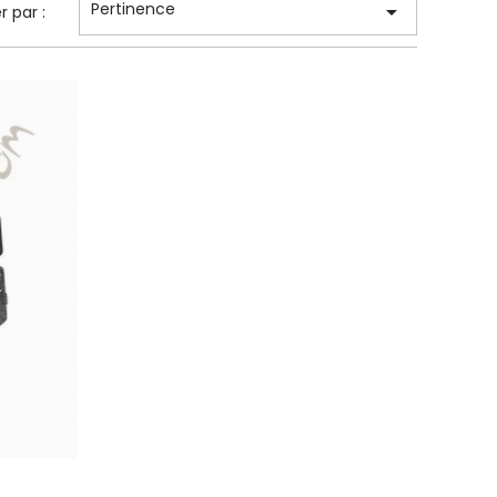
Pertinence

er par :