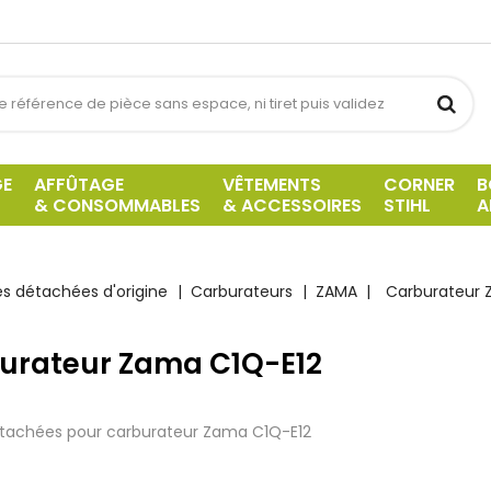
GE
AFFÛTAGE
VÊTEMENTS
CORNER
B
& CONSOMMABLES
& ACCESSOIRES
STIHL
A
es détachées d'origine
Carburateurs
ZAMA
Carburateur 
urateur Zama C1Q-E12
étachées pour carburateur Zama C1Q-E12