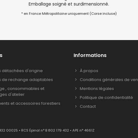
Emballage soigné et surdimensionné.
* en France Métropolitaine uniquement (Corse incluse)
s
Informations
s détachées d'origine
À propos
s de rechange adaptables
Conditions générales de ven
age , consommables et
Mentions légales
ages d'atelier
Politique de confidentialité
nts et accessoires forestiers
Contact
432 00025 • RCS Épinal n° B 802 179 432 • APE n° 4661Z