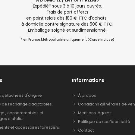
À DOMICILE / EN POINT RELAIS
Expédié* sous 3 à 10 jours ouvrés.
Frais de port offerts
en point relais dès 180 € TTC d'achats,
à domicile contre signature dès 500 € TTC.
Emballage soigné et surdimensionné.
* en France Métropolitaine uniquement (Corse incluse)
s
Informations
s détachées d'origine
À propos
s de rechange adaptables
Conditions générales de ven
age , consommables et
Mentions légales
ages d'atelier
Politique de confidentialité
nts et accessoires forestiers
Contact