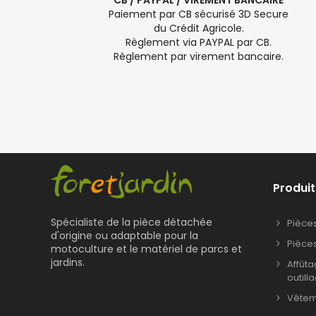
CB / PAYPAL / VIREMENT BANCAIRE
Paiement par CB sécurisé 3D Secure
du Crédit Agricole.
Règlement via PAYPAL par CB.
Règlement par virement bancaire.
Produit
Spécialiste de la pièce détachée
Pièce
d'origine ou adaptable pour la
Pièce
motoculture et le matériel de parcs et
jardins.
Affût
outill
Vêteme