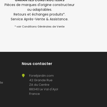
GARANTIES CONSTRUCTEURS
Pièces de marques d'origine constructeur
ou adaptables.
Retours et échanges produits*.
Service Après-Vente & Assistance.
* voir Conditions Générales de Vente
Nous contacter
Foretjardin.com
42 Grande Rue
te
ZA du Centre
88340 Le Val d'Ajol
France