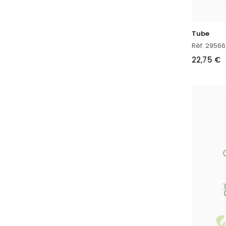
Tube
Réf. 2956
22,75 €