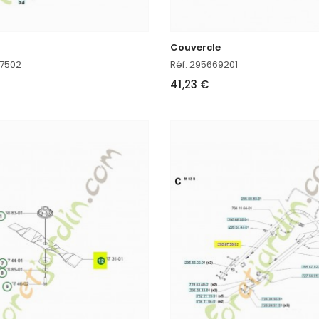
Couvercle
67502
Réf. 295669201
41,23 €