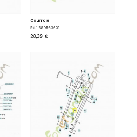
Courroie
Réf. 589563601
28,39 €