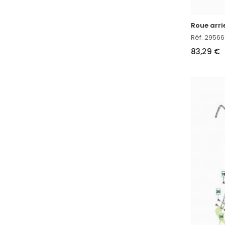
Roue arri
Réf. 29566
83,29 €