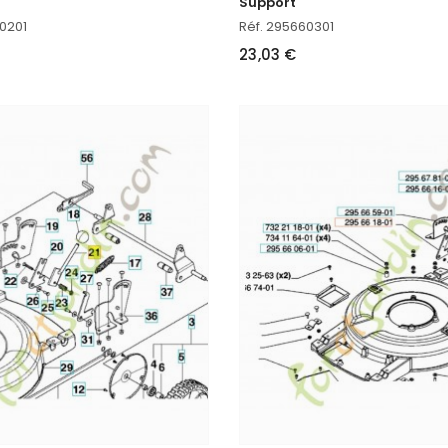
Support
0201
Réf. 295660301
23,03 €