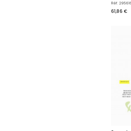
Réf. 29561
61,86 €