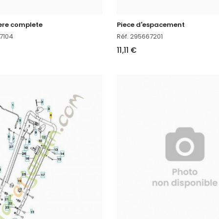
ere complete
Piece d'espacement
7104
Réf. 295667201
11,11 €