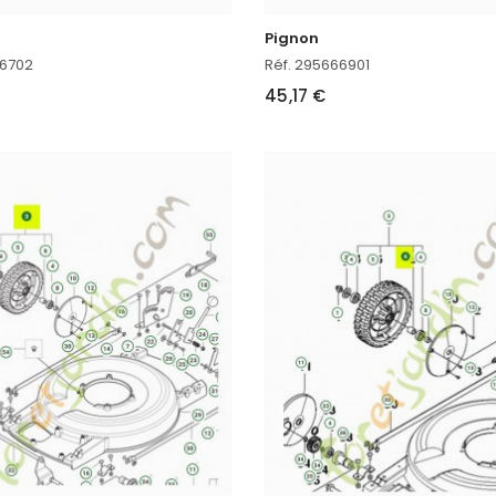
Pignon
66702
Réf. 295666901
45,17 €