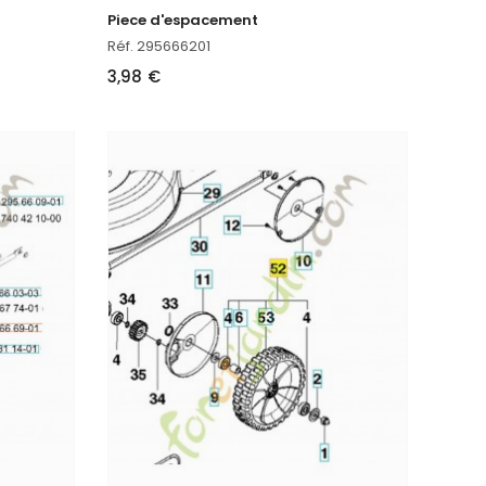
Piece d'espacement
Réf. 295666201
3,98 €