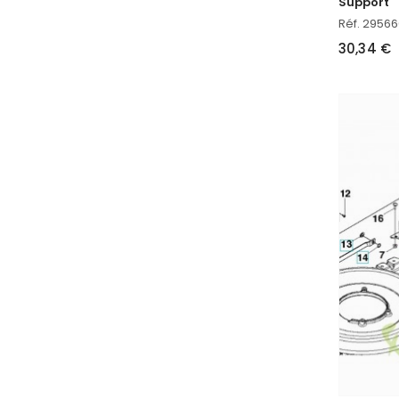
Support
Réf. 29566
30,34 €