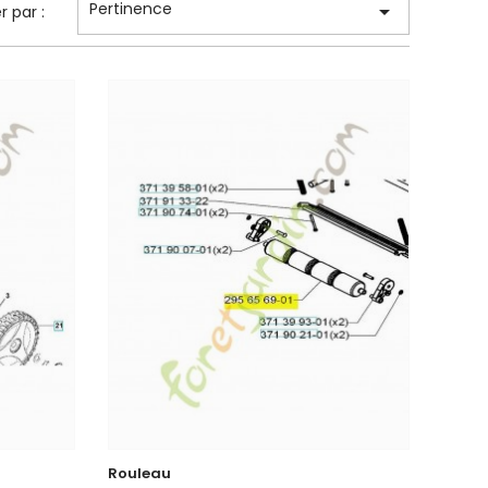
Pertinence

er par :
Rouleau