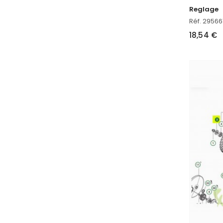
Reglage
Réf. 29566
18,54 €