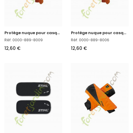
P
rotège nuque pour casque Dynamic Stihl
P
rotège nuque pour casque Advance Stihl
Réf. 0000-889-8009
Réf. 0000-889-8006
12,60 €
12,60 €