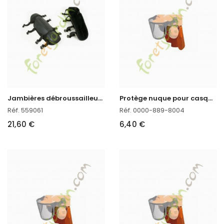
J
ambières débroussailleuse professionnelles (Paire)
P
rotège nuque pour casque Function Basic Stihl
Réf. 559061
Réf. 0000-889-8004
21,60 €
6,40 €