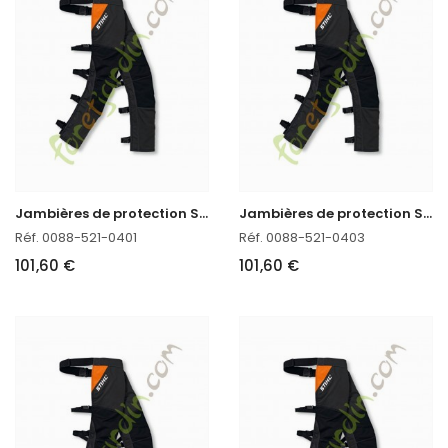
J
ambières de protection STIHL FUNCTION CHAPS 270°
J
ambières de protection STIHL FUNCTION CHAPS 270°
Réf. 0088-521-0401
Réf. 0088-521-0403
101,60 €
101,60 €