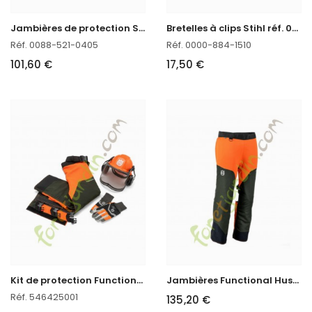
J
ambières de protection STIHL FUNCTION CHAPS 270°
B
retelles à clips Stihl réf. 0000-884-1510
Réf. 0088-521-0405
Réf. 0000-884-1510
101,60 €
17,50 €
K
it de protection Functional Husqvarna Functional
J
ambières Functional Husqvarna
Réf. 546425001
135,20 €