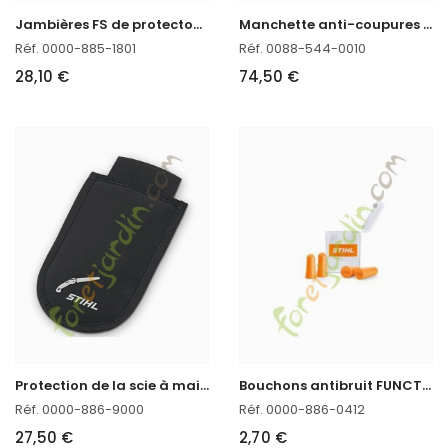
J
ambières FS de protecton STIHL
M
anchette anti-coupures Stihl
Réf. 0000-885-1801
Réf. 0088-544-0010
28,10 €
74,50 €
P
rotection de la scie à main ADVANCE X-TREEm
B
ouchons antibruit FUNCTION PLX orange Stihl
Réf. 0000-886-9000
Réf. 0000-886-0412
27,50 €
2,70 €