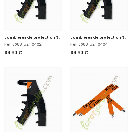
J
ambières de protection STIHL FUNCTION CHAPS 270°
J
ambières de protection STIHL FUNCTION CHAPS 270°
Réf. 0088-521-0402
Réf. 0088-521-0404
101,60 €
101,60 €