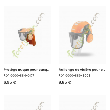
P
rotège nuque pour casque Integra Stihl
R
allonge de visière pour casque Advance Stihl
Réf. 0000-884-0177
Réf. 0000-889-8008
6,95 €
9,85 €