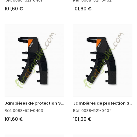
Réf. 0088-521-0401
Réf. 0088-521-0402
101,60 €
101,60 €
J
ambières de protection STIHL FUNCTION CHAPS 270°
J
ambières de protection STIHL FUNCTION CHAPS 270°
Réf. 0088-521-0403
Réf. 0088-521-0404
101,60 €
101,60 €