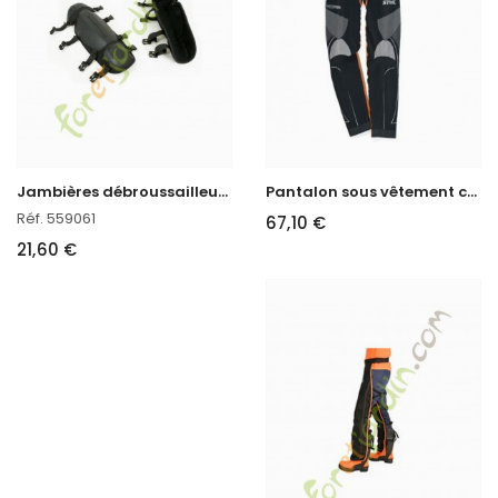
J
ambières débroussailleuse professionnelles (Paire)
P
antalon sous vêtement confort STIHL Advance
Réf. 559061
67,10 €
21,60 €