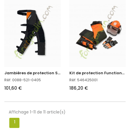
J
ambières de protection STIHL FUNCTION CHAPS 270°
K
it de protection Functional Husqvarna Functional
Réf. 0088-521-0405
Réf. 546425001
101,60 €
186,20 €
Affichage 1-11 de 11 article(s)
1