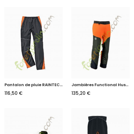
P
antalon de pluie RAINTEC STIHL
J
ambières Functional Husqvarna
116,50 €
135,20 €