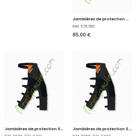
J
ambières de protection Oregon
Réf. 575780
85,00 €
J
ambières de protection STIHL FUNCTION CHAPS 270°
J
ambières de protection STIHL FUNCTION CHAPS 270°